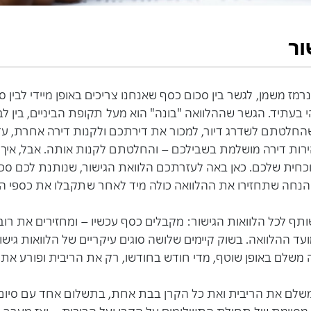
ור
נרמז משמן, לגשר בין סכום כסף שאנחנו צריכים באופן מיידי לבין
 בעתיד. הגשר שההלוואה "בונה" הוא מעל תקופת הביניים, בין לבי
שהחלטתם לשדרג דיור, למכור את דירתכם ולקנות דירה אחרת, עד
ות דירה מושלמת בשבילכם – והחלטתם לקנות אותה. אבל, איך ת
חית שלכם. כאן באה לעזרתכם הלוואת הגישור, שנותנת לכם סכו
נחה שתחזירו את ההלוואה כולה מיד לאחר שתקבלו את כספי ה
תף לכל הלוואות הגישור: מקבלים כסף עכשיו – ומחזירים את רובו 
ד ההלוואה. בשוק קיימים שלושה סוגים עיקריים של הלוואות גישו
ה משלם באופן שוטף, מדי חודש בחודשו, רק את הריבית ופורע את 
ה משלם את הריבית ואת כל הקרן בבת אחת, בתשלום אחד עם סיום
 מסוימת של תחילת התשלומים על הקרן ועל הריבית – ואז מעבר 