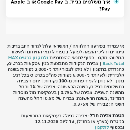
איך משלמים בנייד, ב-Google Pay או ב-Apple
Pay?
אי עמידה בפירעון ההלוואה / האשראי עלול לגרור חיוב בריבית
פיגורים והליכי הוצאה לפועל. בכפוף לתנאי החיתום ולאישור
המלווה: מקס | כפוף לתנאי ההצטרפות
ולתקנון כרטיס MAX
Back Total
| צבירת הנקודות מתבצעת בגין עסקאות בכרטיס,
כהגדרתן בתקנון | לא ניתן לצבור יותר מ-2,000 נקודות בשנה
קלנדרית ולא יותר מ-6,000 נקודות סה"כ בכרטיס בכל רגע
נתון | לא ניתן להמיר פחות מ-
100
נקודות | יחס הצבירה
בתשלומים רגילים, בשנה הראשונה: צבירה של 1% והחל
מהשנה השנייה: צבירה של 0.75% | בעסקאות מול מוסדות
המדינה, בשנה הראשונה: צבריה של 0.5% והחל מהשנה
השנייה: צבירה של 0.375%.
הטבת צבירה חו"ל
: צבירה כפולה בעסקאות המבוצעות
במט"ח (בארץ או בחו"ל), עד ליום 12.11.2026
ובכפוף
לתקנון