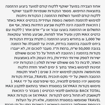
אחוז הצבירה בפועל ישוקף ללקוח קודם למועד ביצוע ההזמנה
בתוצאות החיפוש. מספר הנקודות שצפויות להצבר ישוקף
ללקוח קודם למועד השלמת ההזמנה | הנקודות ניתנות
למימוש להזמנת חופשה נוספת ועתידית בכרטיס MAX באתר
| הזכאות להטבה הינה ללקוח שביצע הזדהות באתר, אף אם
התשלום או ההזמנה בוצעו עבור או ע"י אדם אחר | ללקוח עם
כרטיס MAX תקין ופעיל אחד לפחות, שביצע מחזור עסקאות
של 1,000 ₪ בחודש ביצוע ההזמנה | תקרת צבירת הנקודות
ביחס להטבה בהזמנה בודדת, תהיה עד למגבלה של הזמנה
בגובה 50,000 ש״ח, ברמת ת״ז. מעבר לסכום זה, לא ייצברו
נקודות בהזמנה | ההטבה לא תחול על כל סכום ששולם
ישירות לספק שירותי התיירות/ בית העסק ולא באמצעות
האתר, לרבות כל מס ששולם ישירות למלון | הנקודות יהיו
זמינות למימוש באתר בתוך 5 ימים לאחר חזרת הלקוח
מהחופשה ותוקפן למימוש יהיה 3 שנים | לאחר תקופת
ההטבה תושק על ידי מקס תוכנית TRAVEL, צבירת נקודות
ומימושן יהיו כפופים לתנאיה, כפי שיפורסמו על ידי MAX .|
מימוש נקודות SKYMAX במסגרת האתר בהתאם לתקנון MAX
BACK TOTAL ובהתאם לתנאי הכרטיס | מובהר כי הזכאות
לקאשבק לא תחול ביחס לנקודות SKYMAX או נקודות MAX
TRAVEL שמומשו במסגרת ההזמנה, אלא רק על העלות
הנוספת ששולמה בכרטיס האשראי | השירות ניתן על ידי חברת