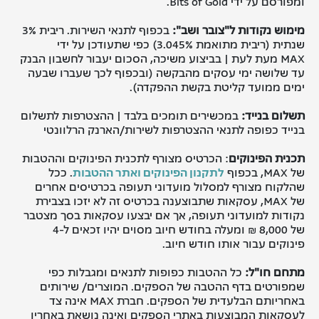
ומפורסם על ידי Bits of Gold.
מימוש נקודות ל"צובר ושב
":
בכפוף לתנאי השירות. ריבית 3%
שנתית (ריבית מתואמת 3.045%) כפי שתעודכן על ידי
MAX מעת לעת | בביצוע משיכה, הסכום יעבור לחשבון הבנק
עד שלושה ימי עסקים מהבקשה (ובכפוף לכך שעברו שבעה
ימים ממועד קליטת בקשת ההפקדה).
תשלום בנייד:
במכשירים תומכים בלבד | ההצטרפות לתשלום
בנייד כפופה לתנאי ההצטרפות לשירות/הארנק הרלוונטי
תכנית הפינוקים
: הכרטיס מצורף לתכנית הפינוקים וההטבות
של MAX, בכפוף
לתקנון הפינוקים ואתר ההטבות
. ככל
שהלקוח מצורף למסלול מועדוני תעופה בכרטיסים אחרים
של MAX, עסקאות שתבוצענה בכרטיס זה לא יזכו בצבירת
נקודות למועדוני תעופה, אך אם יבצעו עסקאות בסך מצטבר
של 8,000 ₪ ומעלה בחודש חיוב מסוים יהיו זכאים ל-4
פינוקים עבור אותו חודש חיוב.
מתחם חו"ל:
כל ההטבות כפופות לתנאים ומגבלות כפי
שמפורטים בדף ההטבה של הספקים. המוצרים/ שירותים
באחריותם הבלעדית של הספקים. חברת MAX אינה צד
לעסקאות המבוצעות באתרי הספקים ואינה נושאת באחריו