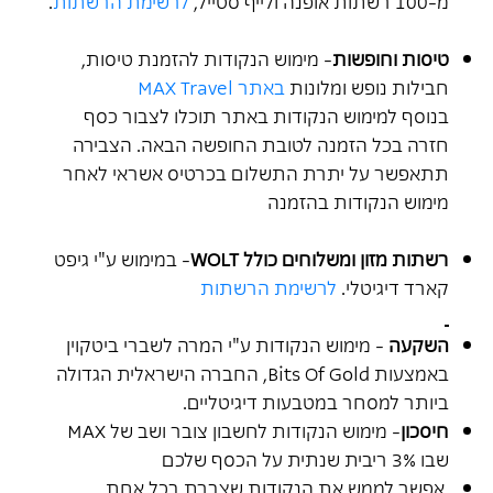
מ-100 רשתות אופנה ולייף סטייל,
לרשימת הרשתות
.
טיסות וחופשות
- מימוש הנקודות להזמנת טיסות,
חבילות נופש ומלונות
באתר MAX Travel
בנוסף למימוש הנקודות באתר תוכלו לצבור כסף
חזרה בכל הזמנה לטובת החופשה הבאה. הצבירה
תתאפשר על יתרת התשלום בכרטיס אשראי לאחר
מימוש הנקודות בהזמנה
רשתות מזון ומשלוחים כולל WOLT
- במימוש ע"י גיפט
קארד דיגיטלי.
לרשימת הרשתות
השקעה
- מימוש הנקודות ע"י המרה לשברי ביטקוין
באמצעות Bits Of Gold, החברה הישראלית הגדולה
ביותר למסחר במטבעות דיגיטליים.
חיסכון
- מימוש הנקודות לחשבון צובר ושב של
MAX
שבו 3% ריבית שנתית על הכסף שלכם
אפשר לממש את הנקודות שצברת בכל אחת