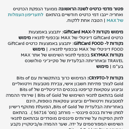
פטור מדמי כרטיס לשנה הראשונה
ממועד הנפקת הכרטיס
ואחריה ייגבו דמי כרטיס חודשיים בהתאם
לתעריפון העמלות
של MAX
| הטבה אחת ללקוח.
מימוש נקודות ל-
GiftCard MAX
: יתבצע באמצעות
כרטיס GiftCard דיגיטלי של MAX ובכפוף לתנאיו
מימוש
נקודות ל-
GiftCard FOOD
: יתבצע באמצעות כרטיס GiftCard
FOOD דיגיטלי של MAX ובכפוף לתנאיו. |
מימוש
נקודות
SKYMAX
בכפוף לתנאי השימוש של אתר MAX
TRAVEL ובאחריותה הבלעדית של סקייג'יני סולושנס
בע"מ |
מימוש
נקודות ל
-CRYPTO:
המימוש כרוך בהתקשרות עם Bits of
Gold לצורך פתיחת חשבון אישי, צבירת מטבעות וירטואליים
וביצוע עסקאות קריפטו בנכסים הדיגיטליים של Bits of
Gold בהתאם לתנאי השימוש של Bits of Gold | שירותי ההמרה
למטבעות וירטואליים וביצוע עסקאות נוספות, הינם
באחריותה הבלעדית של Bits of Gold, הפועלת מתוקף רישיון
למתן שירות בנכס פיננסי – מורחב (מס' 56716 ). בהתאם
לחוק הפיקוח על שירותים פיננסים מוסדרים ובהתאם לתנאי
השימוש המפורסמים על ידה. שער ההמרה ₪/ביטקויין נקבע