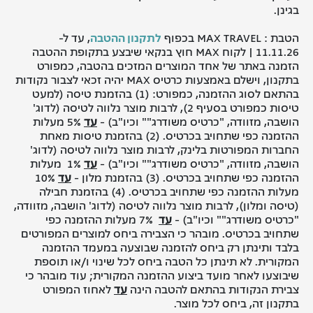
בגינן.
הטבת : MAX TRAVEL בכפוף
לתקנון ההטבה
, עד ל-
11.11.26 | לקוח MAX חוץ בנקאי שיבצע בתקופת ההטבה
הזמנה באתר של אחד המוצרים המזכים בהטבה, כמפורט
בתקנון, וישלם באמצעות כרטיס MAX יהיה זכאי לצבור נקודות
בהתאם לסוג ההזמנה, כמפורט: (1) בהזמנת טיסה (למעט
טיסות כמפורט בסעיף 2), לרבות מוצר נלווה לטיסה (לדוג'
הושבה, מזוודה, "כרטיס משודרג"" וכיו"ב) -
עד
5% מעלות
ההזמנה כפי שתחויב בכרטיס. (2) בהזמנת טיסות מאחת
החברות המפורטות בלינק, לרבות מוצר נלווה לטיסה (לדוג'
הושבה, מזוודה, "כרטיס משודרג"" וכיו"ב) -
עד
1% מעלות
ההזמנה כפי שתחויב בכרטיס. (3) בהזמנת מלון -
עד
10%
מעלות ההזמנה כפי שתחויב בכרטיס. (4) בהזמנת חבילה
(טיסה ומלון), לרבות מוצר נלווה לטיסה (לדוג' הושבה, מזוודה,
"כרטיס משודרג"" וכיו"ב) -
עד
7% מעלות ההזמנה כפי
שתחויב בכרטיס. מובהר כי הצבירה ביחס למוצרים המפורטים
בלבד ותינתן רק ביחס להזמנה שבוצעה במעמד ההזמנה
המקורית. לא תינתן כל הטבה ביחס לכל שינוי ו/או תוספת
שיבוצעו לאחר מועד ביצוע ההזמנה המקורית; עוד מובהר כי
צבירת הנקודות בהתאם להטבה הינה
עד
לאחוז המפורט
בתקנון זה, ביחס לכל מוצר.