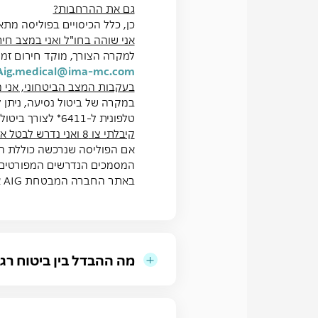
גם את ההרחבות?
כן, כלל הכיסויים בפוליסה מת
אני שוהה בחו"ל ואני במצב חיר
Aig.medical@ima-mc.com
בעקבות המצב הביטחוני, אני מ
במקרה של ביטול נסיעה, ניתן לב
טלפונית ל-6411* לצורך ביטול פוליסת הביטוח והחזרת דמי הביטוח ששולמו בעבור הפוליסה
קיבלתי צו 8 ואני נדרש לבטל את הנסיעה המתוכננת
אם הפוליסה שנרכשה כוללת הר
המסמכים הנדרשים המפורטים 
באתר החברה המבטחת AIG או דרך
מה ההבדל בין ביטוח רג