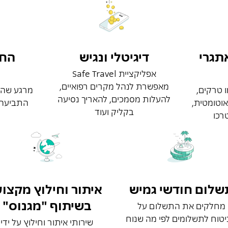
תגרי
דיגיטלי ונגיש
החז
אפליקציית Safe Travel
מאפשרת לנהל מקרים רפואיים,
ו טרקים,
מרגע שהב
להעלות מסמכים, להאריך נסיעה
אוטומטית,
התביעה 
בקליק ועוד
רכו
שלום חודשי גמיש
איתור וחילוץ מקצוע
בשיתוף "מגנוס"
מחלקים את התשלום על
טוח לתשלומים לפי מה שנוח
שירותי איתור וחילוץ על ידי