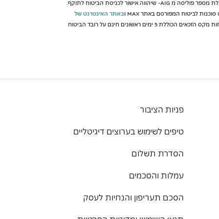
וייכנס לתוקפו בכפוף לרכישת הביטוח לפני כל נסיעה ומסירת כל המידע הנדרש ל AIG- וכן לאחר קבלת מספר פוליסה מ AIG- שיהווה אישור לכניסת הביטוח לתוקף.
כנות לביטוח המפורסם באתר MAX ו
באתר האינטרנט של
הטבת 5 ימים ללקוחות מקס הזכאים הכוללת 5 ימים ראשונים חינם על רובד הביטוח
פניות הציבור
טיפים לשימוש בערוצים דיגיטליים
הסדרת תשלום
עמלות והסכמים
הסכם תעריפון והנחיות לעסק
תנאי השימוש ומדיניות הפרטיות