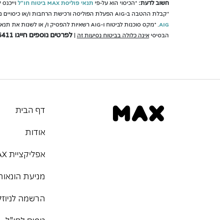
חשוב לדעת:
*הכיסוי הוא על-פי
תנאי פוליסת MAX ביטוח חו"ל
*קבלת ההטבה ב-AIG הפעלת הפוליסה ורכישת הרחבות ו/או כיסויים נוספים לפוליסה הינם בכפוף לתנאי החיתום של AIG ונהליה. *בכפוף
AIG
. *מקס סוכנות לביטוח ו-AIG רשאיות להפסיק ו/ או לשנות את תנאי המבצע ו/ או את תנאי ההטבות בכל עת וללא הודעה מוקדמת. שים לב,
לפרטים נוספים חייגו 6411*
הבסיסי
אינה כלולה בביטוח נסיעות זה
|
דף הבית
אודות
אפליקציית MAX
מניעת הונאות
הרשמה לניוזל
טסים לחו"ל