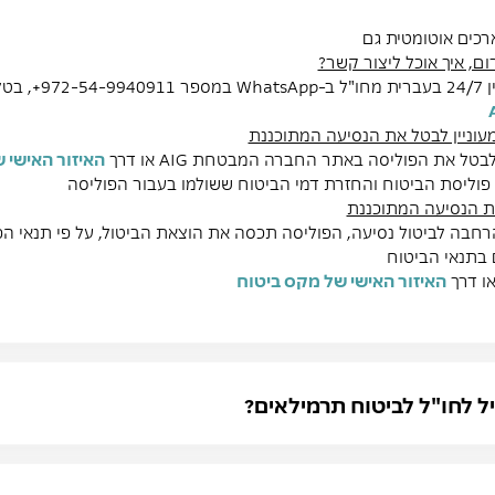
ארכים אוטומטית גם
ום, איך אוכל ליצור קשר?
WhatsApp
במספר 972-54-9940911+, בטלפון 972-3-9191155+ ובמייל
עוניין לבטל את הנסיעה המתוכננת
טל את הפוליסה באתר החברה המבטחת AIG או דרך
האיזור האישי 
חבה לביטול נסיעה, הפוליסה תכסה את הוצאת הביטול, על פי תנאי הפ
בתנאי הביטוח
האיזור האישי של מקס ביטוח
יל לחו"ל לביטוח תרמילאים?