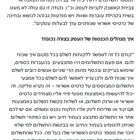
צבירת קאשבק לקניות לעסק וכ"ו. נקודה זו גם עולה לא מעט
בשיח בקהילת עוברות ושוות ויש מודעות גבוהה לנושא ובחינה
של כרטיסי אשראי שנותנים ערך לבעלות עסקים".
איך מנהלים הכנסות של העסק בצורה נכונה?
"קודם כל זה לאפשר ללקוחות לשלם בכל מקום איך שנוח
להם. אם פעם התשלומים היו מתבצעים בהעברות כספים,
שימוש בצ׳יקים ובכסף מזומן הרי שכיום אנשים רוצים לשלם
איך שנוח להם ולכן צריך לאפשר להם לשלם בכל אמצעי
התשלום המבוססים על כרטיס אשראי – זה נקרא סליקה. זה
יכול להיעשות באמצעות מסוף פיזי אליו מצמידים כרטיס
אשראי או ארנק תשלום, או לשלוח בקשת תשלום באמצעות
QR קוד או שליחת לינק אליו הלקוח נכנס ומשלם. אם יש לכם
אתר אז התשלום מתבצע בעמוד חיוב ויש גם כפתורי תשלום
שניתן להטמיע בעמוד החיוב או בבקשת התשלום למי שלא
זוכר את מספר כרטיס האשראי שלו בעל פה. ככל שהתשלום
עבור הלקוחות קל יותר זה משפר את חווית התשלום ומוריד