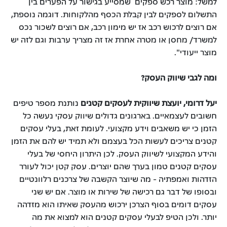
למשל: מוצר רכש ספקים שמסייע בגישור על הפערים בין
התשלום לספקים לבין קבלת הכסף מהלקוחות. דוגמה נוספת,
אם רוצים לרכוש רכב אז יש מימון רכב, אם רוצים לשכור נכס
למשרד/ מחסן או מטרה אחרת אז זה מצריך ערבות וגם לזה יש
מוצר ייעודי".
ומה לגבי שיווק העסק?
יעל דרומי, יועצת שיווקית לעסקים קטנים
נותנת מספר טיפים
חשובים לעצמאיים. בארגונים גדולים שיווק עסקי נעשה כל
הזמן כי יש משאבים וידע מקצועי. לעומת זאת, בעלי עסקים
קטנים צריכים לעשות הכל בעצמם ולא תמיד יש להם את הזמן
והידע המקצועי לשיווק העסק. לכן היתרון היחסי של בעלי
עסקים קטנים טמון בערך שהם יוצרים. עסק קטן יכול לעורר
הזדהות ואמפתיה - מה שיוצר הקשבה של צרכנים רלוונטיים
ובסופו של דבר גם רכישה של שירות או מוצר. אם יש שני
עסקים דומים בסוף הצרכן ירכוש מהעסק שאיתו הוא מזדהה
יותר. ולכן הטיפ לבעלי עסקים קטנים הוא למצוא את מה