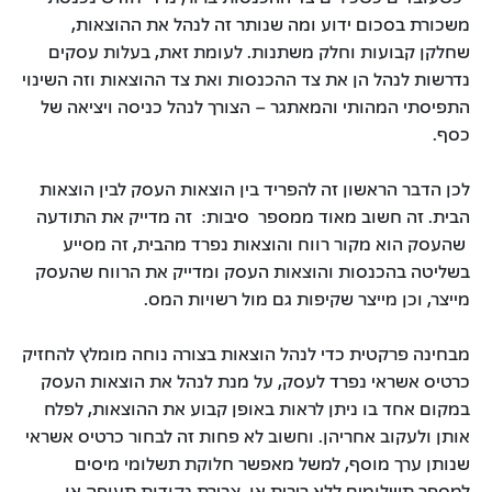
משכורת בסכום ידוע ומה שנותר זה לנהל את ההוצאות,
שחלקן קבועות וחלק משתנות. לעומת זאת, בעלות עסקים
נדרשות לנהל הן את צד ההכנסות ואת צד ההוצאות וזה השינוי
התפיסתי המהותי והמאתגר – הצורך לנהל כניסה ויציאה של
כסף.
לכן הדבר הראשון זה להפריד בין הוצאות העסק לבין הוצאות
הבית. זה חשוב מאוד ממספר סיבות: זה מדייק את התודעה
שהעסק הוא מקור רווח והוצאות נפרד מהבית, זה מסייע
בשליטה בהכנסות והוצאות העסק ומדייק את הרווח שהעסק
מייצר, וכן מייצר שקיפות גם מול רשויות המס.
מבחינה פרקטית כדי לנהל הוצאות בצורה נוחה מומלץ להחזיק
כרטיס אשראי נפרד לעסק, על מנת לנהל את הוצאות העסק
במקום אחד בו ניתן לראות באופן קבוע את ההוצאות, לפלח
אותן ולעקוב אחריהן. וחשוב לא פחות זה לבחור כרטיס אשראי
שנותן ערך מוסף, למשל מאפשר חלוקת תשלומי מיסים
למספר תשלומים ללא ריבית או צבירת נקודות תעופה או