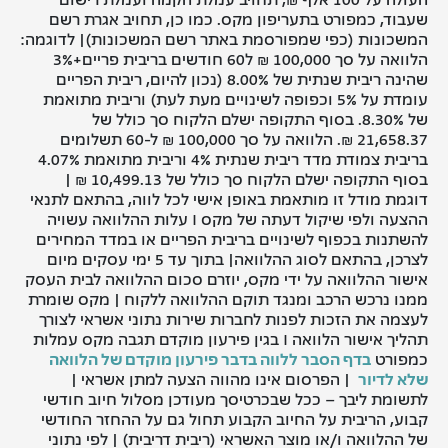
שעבוד, כמפורט בתעריפון מקס. כמו כן, תחויב אגרת רשם
המשכונות (כפי שמפורסמת באתר רשם המשכונות)| לדוגמה:
הלוואה על סך 100,000 ₪ ל60 חודשים בריבית פריים+3%
שהינה ריבית שנתית של 8.00% (נכון להיום, ריבית הפריים
עומדת על 5% וכפופה לשינויים מעת לעת) וריבית מתואמת
של 8.30%. בסוף התקופה ישלם הלקוח סך כולל של
21,658.37 ₪. הלוואה על סך 100,000 ₪ ל-60 תשלומים
בריבית צמודת מדד ריבית שנתית 4% וריבית מתואמת 4.07%
בסוף התקופה ישלם הלקוח סך כולל של 10,499.13 ₪ |
דוגמת מודל זו מותאמת באופן אישי לכל לווה, בהתאם לתנאי
ההצעה ולפי שיקול דעתה של מקס I עלות ההלוואה עשויה
להשתנות בכפוף לשינויים בריבית הפריים או במדד המחירים
לצרכן, בהתאם לסוג ההלוואה| בתוך עד 5 ימי עסקים מיום
אישור ההלוואה על ידי מקס, יוזרם סכום ההלוואה לבית העסק
ממנו נרכש הרכב ומנגד תוקם ההלוואה ללקוח | מקס שומרת
לעצמה את הזכות לפנות לחברות שירות נתוני אשראי לצורך
תהליך אישור הלוואה I בגין פירעון מוקדם תגבה מקס עמלות
כמפורט
בדף הסבר ללווה בדבר פירעון מוקדם של הלוואה
שלא לדיור
| הפרסום אינו מהווה הצעה למתן אשראי |
לתשומת ליבך – ככל שבכרטיסך מעודכן מסלול חיוב חודשי
קבוע, הריבית על החיוב הקבוע תחול גם על ההחזר החודשי
של ההלוואה ו/או מוצר האשראי (ריבית דריבית) | לפי נתוני