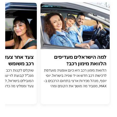
למה הישראלים מעדיפים
צעד אחר צעד: מ
הלוואת מימון רכב?
רכב משומש
הלוואת מימון רכב היא כיום אופציה מועדפת
שוקלים לקנות רכב משומש
לרכישת רכב חדש או יד שנייה בישראל. יוסי
מנכ"ל קבוצת לוי יצחק 
יוסף, מנהל מכירות ארצי בתחום הרכבים ב-
המובילים בישראל, לוק
MAX, מסביר מה מושך את הקונים ומהי
צעד וממליץ מה כדאי ל
הריבית המוצעת...
הבעלות - וגם קצת אחריה