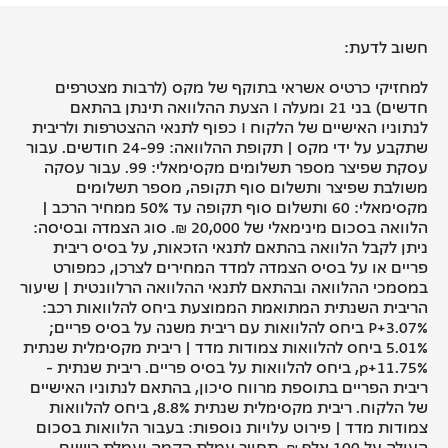
חשוב לדעת:
למחזיקי כרטיס אשראי בתוקף של מקס (לרבות מצטרפים
חדשים) בני 21 ומעלה I הצעת ההלוואה תינתן בהתאם
לנתוניו האישיים של הלקוח I כפוף לתנאי ההצטרפות ולריבית
שתקבע על ידי מקס | תקופת ההלוואה: 24-99 חודשים. עבור
עסקת שפיצר מספר תשלומים מקסימאלי: 99. עבור עסקה
משולבת שפיצר ותשלום סוף תקופה, מספר תשלומים
מקסימאלי: 60 ותשלום סוף תקופה עד 50% ממחיר הרכב |
הלוואה בסכום מינימאלי של 20,000 ₪. סוג הצמדה ובסיסה:
ניתן לקבל הלוואה בהתאם לתנאי הזכאות, על בסיס ריבית
פריים או על בסיס הצמדה למדד המחירים לצרכן, כמפורט
במסמכי ההלוואה ובהתאם לתנאי ההלוואה הרלוונטית | שיעור
הריבית השנתית המתואמת הממוצעת ביחס להלוואות רכב:
P+3.07% ביחס להלוואות עם ריבית משנה על בסיס פריים;
5.01% ביחס להלוואות צמודות מדד | ריבית מקסימלית שנתית
p+11.75%, ביחס להלוואות על בסיס פריים. ריבית שנתית -
ריבית הפריים בתוספת מרווח סיכון, בהתאם לנתוניו האישיים
של הלקוח. ריבית מקסימלית שנתית 8.8%, ביחס להלוואות
צמודות מדד | פירוט עלויות נוספות: בעבור הלוואות בסכום
העולה על 100 אלף ₪, תחויב עמלת הקמה ועמלת רישום