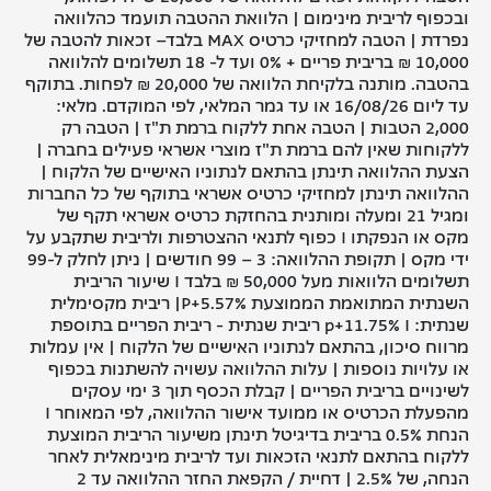
ובכפוף לריבית מינימום | הלוואת ההטבה תועמד כהלוואה
נפרדת | הטבה למחזיקי כרטיס MAX בלבד– זכאות להטבה של
10,000 ₪ בריבית פריים + 0% ועד ל- 18 תשלומים להלוואה
בהטבה. מותנה בלקיחת הלוואה של 20,000 ₪ לפחות. בתוקף
עד ליום 16/08/26 או עד גמר המלאי, לפי המוקדם. מלאי:
2,000 הטבות | הטבה אחת ללקוח ברמת ת"ז | הטבה רק
ללקוחות שאין להם ברמת ת"ז מוצרי אשראי פעילים בחברה |
הצעת ההלוואה תינתן בהתאם לנתוניו האישיים של הלקוח |
ההלוואה תינתן למחזיקי כרטיס אשראי בתוקף של כל החברות
ומגיל 21 ומעלה ומותנית בהחזקת כרטיס אשראי תקף של
מקס או הנפקתו I כפוף לתנאי ההצטרפות ולריבית שתקבע על
ידי מקס | תקופת ההלוואה: 3 – 99 חודשים | ניתן לחלק ל-99
תשלומים הלוואות מעל 50,000 ₪ בלבד I שיעור הריבית
השנתית המתואמת הממוצעת P+5.57%| ריבית מקסימלית
שנתית: p+11.75% I ריבית שנתית - ריבית הפריים בתוספת
מרווח סיכון, בהתאם לנתוניו האישיים של הלקוח | אין עמלות
או עלויות נוספות | עלות ההלוואה עשויה להשתנות בכפוף
לשינויים בריבית הפריים | קבלת הכסף תוך 3 ימי עסקים
מהפעלת הכרטיס או ממועד אישור ההלוואה, לפי המאוחר I
הנחת 0.5% בריבית בדיגיטל תינתן משיעור הריבית המוצעת
ללקוח בהתאם לתנאי הזכאות ועד לריבית מינימאלית לאחר
הנחה, של 2.5% | דחיית / הקפאת החזר ההלוואה עד 2