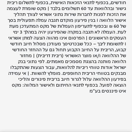
חודשים, בכפוף לתנאי הזכאות האישית, בכפוף לתשלום ריבית
גישור ובהלוואות עד 60 תשלומים בלבד | מקס שומרת לעצמה
את הזכות לפנות לחברות שירות נתוני אשראי לצורך תהליך
אישור הלוואה I בגין פירעון מוקדם תגבה עמלה תפעולית בסך
של 60 ₪ ובכפוף לתעריפון העמלות של מקס המתעדכן מעת
לעת. העמלה לא תגבה במקרה שהפירעון יהיה במהלך 3 ימי
העסקים הראשונים | הפרסום אינו מהווה הצעה למתן אשראי
I לתשומת ליבך – ככל שבכרטיסך מעודכן מסלול חיוב חודשי
קבוע, הריבית על החיוב הקבוע תחול גם על ההחזר החודשי
של ההלוואה ו/או מוצר האשראי (ריבית דריבית) | מחזור
הלוואה מותנה בהצגת מסמכים מאמתים. לפי נתוני בנק
ישראל אודות טווחי ריביות להלוואות, עבור הצעות שהתקבלו
מבנקים בטווחי הריבית החופפים. מומלץ להשוות. | אי עמידה
בפירעון ההלוואה עלול לגרור חיוב בריבית פיגורים והליכי
הוצאה לפועל. בכפוף לתנאי החיתום ולאישור המלווה: מקס
איט פיננסים בע"מ