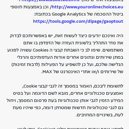
http://www.youronlinechoices.eu
/ וכן באמצעות תוספי
ביטול ההסכמה של Google Analytics בכתובת:
https://tools.google.com/dlpage/gaoptout
היה ואינכם יודעים כיצד לעשות זאת, יש באפשרותכם לבדוק
את סדר התהליך בלשונית העזרה של הדפדפן בו אתם
משתמשים. שימו לב כי השבתת קבצי ה Cookies עשויה לפגוע
במתן שירותים ונתונים אחרים אודות העדפותיכם והרגלי
הגלישה שלכם, ועל כן להשפיע על הפעילות (לרבות זמינות)
של שירותים ו/או אתרי האינטרנט של MAX.
לתשומת ליבכם, האמור במסמך זה לגבי קבצי Cookie,
ואמצעים טכנולוגיים אחרים, מובא לשם הדוגמה ועל בסיס
המידע הזמין לגבי אותן טכנולוגיות בעת פרסום המסמך, ויחול
גם לגבי טכנולוגיות חדשות שמטרתן דומה, כפי שיהיו מעת
לעת, בשינויים המחויבים.
למידע נוסף אודות השימושים שלנו בCookies
, ניתן לעיין