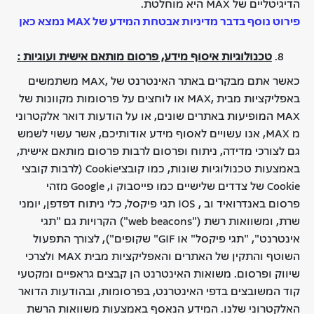
הדיגיטליים של MAX
היא מוחלטת.
פירוט נוסף בדבר מדיניות אבטחת המידע של MAX נמצא כאן
טכנולוגיות
איסוף מידע, פרסום מותאם אישית ועוגיות :
כאשר אתם מבקרים באתר האינטרנט של ,MAX משתמשים
באפליקציות מבית ,MAX או לוחצים על פרסומות מקוונות של
MAX המופיעות באתרים שונים, או על הודעות דואר אלקטרוני
מ MAX, אנו עשויים לאסוף מידע אודותיכם, אשר עשוי לשמש
גם לצורכי מדידה, ניתוח ופרסום לרבות פרסום מותאם אישית,
באמצעות טכנולוגיות שונות, כמו קובציCookie (לרבות קובצי
Cookie של צדדים שלישיים כמו פייסבוק ו, Google מזהי
פרסום באנדרואיד וב , IOS תגי פיקסל, כלי ניתוח דפדפן, יומני
שרת, ומשוואות רשת ("web beacons") הקרויות גם "תגי
אינטרנט", "תגי פיקסל" או GIF" שקופים"), לצורך התפעול
השוטף והתקין של האתרים והאפליקציות מבית MAX ולצרכי
שיווק ופרסום. משואות האינטרנט הן קבצים גראפיים ומקטעי
קוד המשובצים בדפי האינטרנט, בפרסומות, ובהודעות הדואר
האלקטרוני שלנו. המידע הנאסף באמצעות משוואות הרשת