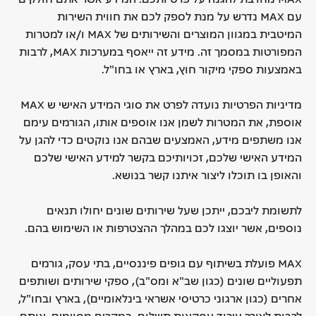
עם MAX נדרש על מנת לספק לכם את חווית השירות
המיטבית במגוון המוצרים והשירותים של MAX ו/או למטרות
המפורטות במסמך זה. מידע זה ייאסף במערכות MAX, לרבות
באמצעות ספקי מיקור חוץ, בארץ או בחו"ל.
מדיניות הפרטיות נועדה לפרט את סוגי המידע האישי ש MAX
אוספת, את המטרות לשמן אנו אוספים אותו, הגורמים עימם
אנו משתפים מידע, האמצעים שבהם אנו נוקטים כדי להגן על
המידע האישי שלכם, זכויותיכם בקשר למידע האישי שלכם
והאופן בו תוכלו ליצור איתנו קשר בנושא.
לתשומת ליבכם, ייתכן שעל שירותים שונים יחולו תנאים
נוספים, אשר יוצגו לכם במהלך ההצטרפות או השימוש בהם.
MAX פועלת בשיתוף עם גופים פיננסיים, בתי עסק, גורמים
תפעוליים שונים (כגון שב"א ומס"ב), ספקי שירותים ושותפים
אחרים (כגון ארגוני כרטיסי אשראי בינלאומיים), בארץ ובחו"ל,
לרבות לצורך עיבוד עסקאות תשלום. במקרים מסוימים, אותם