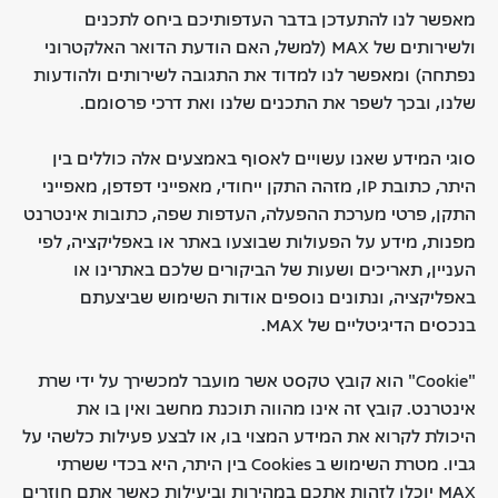
מאפשר לנו להתעדכן בדבר העדפותיכם ביחס לתכנים
ולשירותים של MAX (למשל, האם הודעת הדואר האלקטרוני
נפתחה) ומאפשר לנו למדוד את התגובה לשירותים ולהודעות
שלנו, ובכך לשפר את התכנים שלנו ואת דרכי פרסומם.
סוגי המידע שאנו עשויים לאסוף באמצעים אלה כוללים בין
היתר, כתובת IP, מזהה התקן ייחודי, מאפייני דפדפן, מאפייני
התקן, פרטי מערכת ההפעלה, העדפות שפה, כתובות אינטרנט
מפנות, מידע על הפעולות שבוצעו באתר או באפליקציה, לפי
העניין, תאריכים ושעות של הביקורים שלכם באתרינו או
באפליקציה, ונתונים נוספים אודות השימוש שביצעתם
בנכסים הדיגיטליים של MAX.
"Cookie" הוא קובץ טקסט אשר מועבר למכשירך על ידי שרת
אינטרנט. קובץ זה אינו מהווה תוכנת מחשב ואין בו את
היכולת לקרוא את המידע המצוי בו, או לבצע פעילות כלשהי על
גביו. מטרת השימוש ב Cookies בין היתר, היא בכדי ששרתי
MAX יוכלו לזהות אתכם במהירות וביעילות כאשר אתם חוזרים