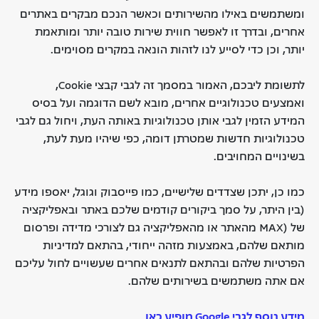
ומשתמשים באילו מהשירותים וכאשר הנכם מבקרים באתרים
אחרים, ובדרך זו לאפשר חווית שירות טובה יותר ומותאמת
יותר, וכן כדי לסייע לנו לזהות הונאה במקרים מסוימים.
לתשומת ליבכם, האמור במסמך זה לגבי קבצי Cookie,
ואמצעים טכנולוגיים אחרים, מובא לשם הדוגמה ועל בסיס
המידע הזמין לגבי אותן טכנולוגיות באותה העת, ויחול גם לגבי
טכנולוגיות חדשות שמטרתן דומה, כפי שיהיו מעת לעת,
בשינויים המחויבים.
כמו כן, יתכן שצדדים שלישיים, כמו פייסבוק וגוגל, יאספו מידע
(בין היתר, על סמך ביקורים קודמים שלכם באתר ובאפליקציה
של (MAX מהאתר או מהאפליקציה גם לצורכי מדידה ופרסום
מותאם שלהם, באמצעות מזהה ייחודי, בהתאם למדיניות
הפרטיות שלהם ובהתאם לתנאים אחרים שעשויים לחול עליכם
אם אתה משתמשים בשירותים שלהם.
מידע נוסף לגבי Google מופיע כאן