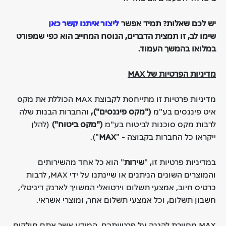
יש לכם שאלות? תמיד אפשר
ליצור איתנו קשר כאן
שימו לב, זו תמצית הדברים, הנוסח המחייב הוא כפי שמפורט
במלואו בהמשך העמוד.
מדיניות הפרטיות של
MAX
מדיניות פרטיות זו מתייחסת לקבוצת MAX הכוללת את מקס
איט פיננסים בע"מ
("מקס פיננסים"),
והחברות הבנות שלה
לרבות מקס סוכנות לביטוח בע"מ
("מקס ביטוח")
(להלן
ייקראו כל החברות בקבוצה - "
MAX
").
במדיניות פרטיות זו, "
שירות
" הוא כל אחד מהשירותים
והמוצרים השונים הניתנים או שיינתנו על ידי MAX, לרבות
כרטיס חיוב, אמצעי תשלום וירטואלי המשויך לארנק דיגיטלי,
חשבון תשלום, וכל אמצעי תשלום אחר, ומוצרי אשראי.
MAX מחויבת להגנה על פרטיותכם. המידע אשר אתם חולקים