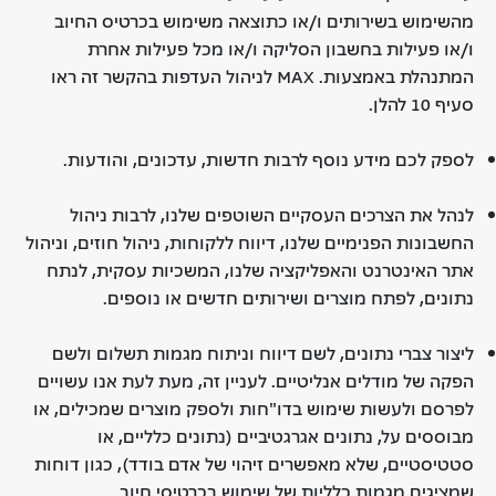
מהשימוש בשירותים ו/או כתוצאה משימוש בכרטיס החיוב
ו/או פעילות בחשבון הסליקה ו/או מכל פעילות אחרת
המתנהלת באמצעות. MAX לניהול העדפות בהקשר זה ראו
סעיף 10 להלן.
לספק לכם מידע נוסף לרבות חדשות, עדכונים, והודעות.
לנהל את הצרכים העסקיים השוטפים שלנו, לרבות ניהול
החשבונות הפנימיים שלנו, דיווח ללקוחות, ניהול חוזים, וניהול
אתר האינטרנט והאפליקציה שלנו, המשכיות עסקית, לנתח
נתונים, לפתח מוצרים ושירותים חדשים או נוספים.
ליצור צברי נתונים, לשם דיווח וניתוח מגמות תשלום ולשם
הפקה של מודלים אנליטיים. לעניין זה, מעת לעת אנו עשויים
לפרסם ולעשות שימוש בדו"חות ולספק מוצרים שמכילים, או
מבוססים על, נתונים אגרגטיביים (נתונים כלליים, או
סטטיסטיים, שלא מאפשרים זיהוי של אדם בודד), כגון דוחות
שמציגים מגמות כלליות של שימוש בכרטיסי חיוב.