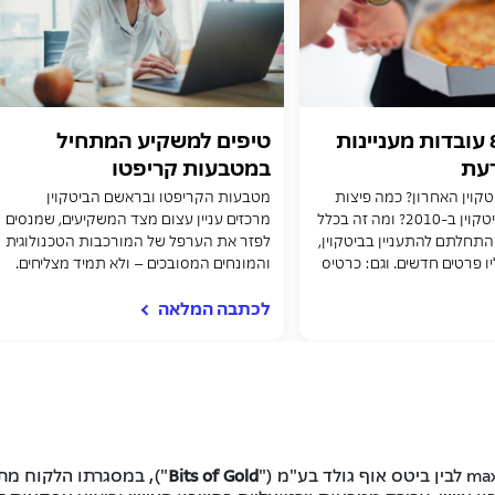
ביטקוין: 8 עובדות מעניינות
טיפים למשקיע המתחיל
עת
במטבעות קריפטו
טקוין האחרון? כמה פיצות
מטבעות הקריפטו ובראשם הביטקוין
קנו 10,000 ביטקוין ב-2010? ומה זה בכלל
מרכזים עניין עצום מצד המשקיעים, שמנסים
התחלתם להתעניין בביטקוין,
לפזר את הערפל של המורכבות הטכנולוגית
יו פרטים חדשים. וגם: כרטיס
והמונחים המסובכים – ולא תמיד מצליחים.
שצובר לכם ביטקוין
מה כדאי לדעת לפני כניסה לזירת
לכתבה המלאה
ההשקעות הזו? וגם: לראשונה בישראל -
כרטיס אשראי שצובר קאש בק לביטקוין
ma
לבין ביטס אוף גולד בע"מ ("
Bits of Gold
"), במסגרתו הלקוח מ