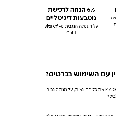
6% הנחה לרכישת
מטבעות דיגיטליים
טיס
ת
על העמלה הנגבית מ- Bits Of
Gold
ין עם השימוש בכרטיס?
מרכזים בכרטיס MAXBack CRYPTO את כל ההוצאות, על מנת לצבור
יטקוין
ר לביטקוין באופן אוטומטי וללא עמלה