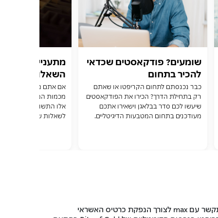
שומעים? פודקאסטים שכדאי
מתעניינים בביטקו
להכיר בתחום
השאלות והתשובו
הקריפטו-ביטקוין
שכיחות
כבר נכנסתם לתחום הקריפטו או שאתם
אם אתם מתעניינים בביטק
רק בתחילת הדרך? הכירו את הפודקאסטים
מכמות המידע ושטף המונ
שיעשו לכם סדר בבלאגן וישאירו אתכם
מעודכנים בתחום המטבעות הדיגיטליים.
לשאלות שכל המשקיעים 
שואלים כל הזמן
תקשר עם
max
לצורך הנפקת כרטיס האשראי