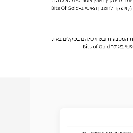
(בהתאם לשער במועד ההמרה), ויופקד לחשבון האישי ב-Bits Of Gold
ת המטבעות ובשווי שלהם בשקלים באתר
אישי באתר
Bits of Gold
ראשון בישראל שהופך את הקניות שלך לביטקוין, ללא כל מאמץ. חברת MAX יצרה כרטיס אשראי מהפכני שכל