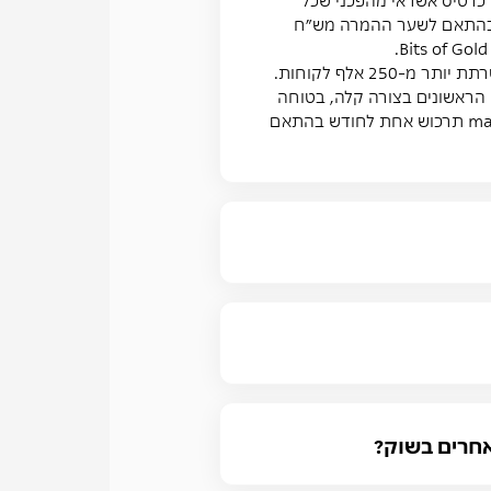
את בהתאם לשער ההמרה מש״ח
צעדיו הראשונים בצורה קלה, בטוחה
ונוחה. עם הזמנת הכרטיס, MAX פותחת עבורך חשבון ב-Bits of Gold, אליו יכנסו חלקי ביטקוין אשר max תרכוש אחת לחודש בהתאם