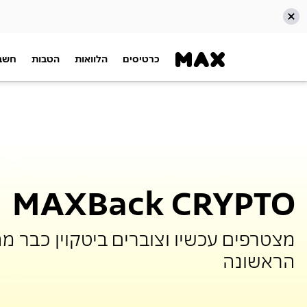
כרטיסים
הלוואות
הטבות
חשבו
דלג אל תוכן ראשי
דלג אל תפריט ניווט
דלג אל תחתית העמוד
MAXBack CRYPTO
מצטרפים עכשיו וצוברים ביטקוין כבר מה
הראשונה