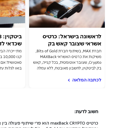
לראשונה בישראל: כרטיס
אשראי שצובר קאש בק
שכדאי לד
לביטקוין בכל קנייה
חברת MAX, בשיתוף חברת Bits of Gold,
מתי ייכרה הבי
משיקות את כרטיס האשראי MAXBack
Crypto, שצובר אוטומטית, בכל קנייה, קאש
סאטושיז? אם 
בק לביטקוין, לחשבון מאובטח, ללא עמלה
בואו לגלות על
וקל לתפעול
האשראי החדש 
לכתבה המלאה
חשוב לדעת:
כרטיס
maxBack CRYPTO
הוא פרי שיתוף פעולה בין
x