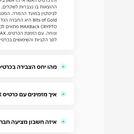
ההוצאות בו נצברות לשקלים, 
לביטקוין במועד ההמרה. המטבעות
Bits of Gold היא החברה הגדולה בישראל למסחר במטבעות דיגיטליים, כפופה לרגולציה ישראלית ומשרתת יותר מ-250 אלף לקוחות.
Back CRYPTO
לסך הקניות והשימושים בכרטי
מהו יחס הצבירה בכרטי
איך מזמינים עם כרטיס MAX חופשה ומקבלים כסף בחזרה לחופשה הבאה?
איזה חשבון מציעה חברת MAX בשיתוף Bits of Gold ובמה הוא שונה מארנקים אחרי