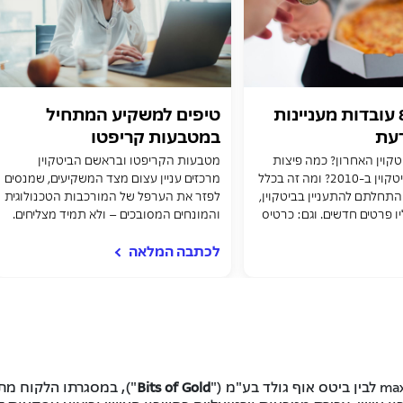
ביטקוין: 8 עובדות מעניינות
טיפים למשקיע המתחיל
עת
במטבעות קריפטו
טקוין האחרון? כמה פיצות
מטבעות הקריפטו ובראשם הביטקוין
קנו 10,000 ביטקוין ב-2010? ומה זה בכלל
מרכזים עניין עצום מצד המשקיעים, שמנסים
התחלתם להתעניין בביטקוין,
לפזר את הערפל של המורכבות הטכנולוגית
יו פרטים חדשים. וגם: כרטיס
והמונחים המסובכים – ולא תמיד מצליחים.
שצובר לכם ביטקוין
מה כדאי לדעת לפני כניסה לזירת
לכתבה המלאה
ההשקעות הזו? וגם: לראשונה בישראל -
כרטיס אשראי שצובר קאש בק לביטקוין
ma
לבין ביטס אוף גולד בע"מ ("
Bits of Gold
"), במסגרתו הלקוח מ