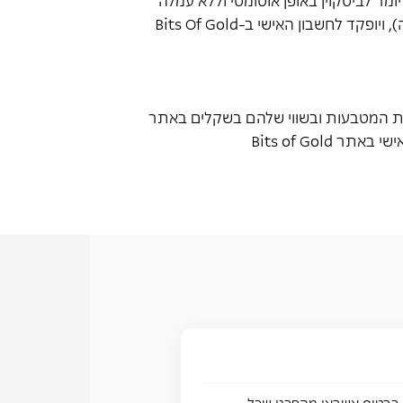
(בהתאם לשער במועד ההמרה), ויופקד לחשבון האישי ב-Bits Of Gold
ת המטבעות ובשווי שלהם בשקלים באתר
אישי באתר
Bits of Gold
ראשון בישראל שהופך את הקניות שלך לביטקוין, ללא כל מאמץ. חברת MAX יצרה כרטיס אשראי מהפכני שכל