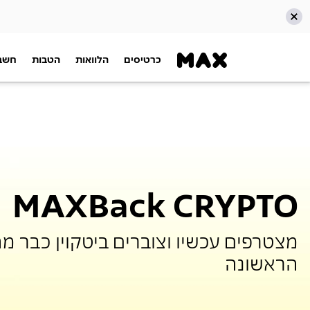
כרטיסים
הלוואות
הטבות
חשבו
דלג אל תוכן ראשי
דלג אל תפריט ניווט
דלג אל תחתית העמוד
MAXBack CRYPTO
מצטרפים עכשיו וצוברים ביטקוין כבר מה
הראשונה