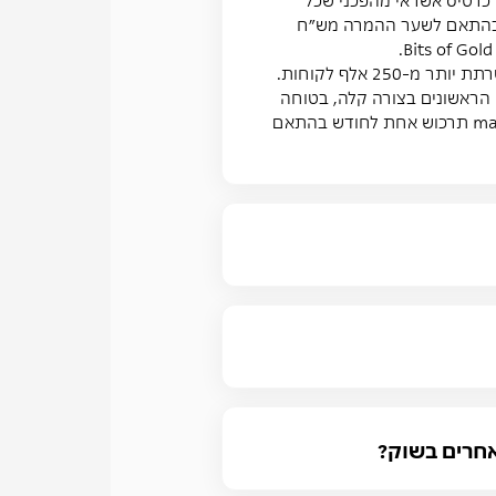
את בהתאם לשער ההמרה מש״ח
צעדיו הראשונים בצורה קלה, בטוחה
ונוחה. עם הזמנת הכרטיס, MAX פותחת עבורך חשבון ב-Bits of Gold, אליו יכנסו חלקי ביטקוין אשר max תרכוש אחת לחודש בהתאם