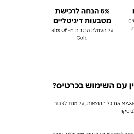
6% הנחה לרכישת
מטבעות דיגיטליים
טיס
ת
על העמלה הנגבית מ- Bits Of
Gold
ין עם השימוש בכרטיס?
מרכזים בכרטיס MAXBack CRYPTO את כל ההוצאות, על מנת לצבור
יטקוין
ר לביטקוין באופן אוטומטי וללא עמלה