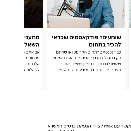
שומעים? פודקאסטים שכדאי
מתעניינים בביטקו
להכיר בתחום
השאלות והתשובו
הקריפטו-ביטקוין
שכיחות
כבר נכנסתם לתחום הקריפטו או שאתם
אם אתם מתעניינים בביטק
רק בתחילת הדרך? הכירו את הפודקאסטים
מכמות המידע ושטף המונ
שיעשו לכם סדר בבלאגן וישאירו אתכם
מעודכנים בתחום המטבעות הדיגיטליים.
לשאלות שכל המשקיעים 
שואלים כל הזמן
תקשר עם
max
לצורך הנפקת כרטיס האשראי