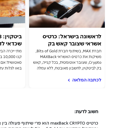
לראשונה בישראל: כרטיס
אשראי שצובר קאש בק
שכדאי לד
לביטקוין בכל קנייה
חברת MAX, בשיתוף חברת Bits of Gold,
מתי ייכרה הבי
משיקות את כרטיס האשראי MAXBack
Crypto, שצובר אוטומטית, בכל קנייה, קאש
סאטושיז? אם 
בק לביטקוין, לחשבון מאובטח, ללא עמלה
בואו לגלות על
וקל לתפעול
האשראי החדש 
לכתבה המלאה
חשוב לדעת:
כרטיס
maxBack CRYPTO
הוא פרי שיתוף פעולה בין
x