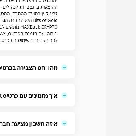
ההוצאות בו נצברות לשקלים, 
לביטקוין במועד ההמרה. המטבעות
Bits of Gold היא החברה הגדולה בישראל למסחר במטבעות דיגיטליים, כפופה לרגולציה ישראלית ומשרתת יותר מ-250 אלף לקוחות.
Back CRYPTO
לסך הקניות והשימושים בכרטי
מהו יחס הצבירה בכרטי
איך מזמינים עם כרטיס MAX חופשה ומקבלים כסף בחזרה לחופשה הבאה?
איזה חשבון מציעה חברת MAX בשיתוף Bits of Gold ובמה הוא שונה מארנקים אחרי