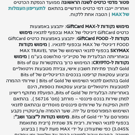
פטור מדמי כרטיס לשנה הראשונה
ממועד הנפקת הכרטיס
ואחריה ייגבו דמי כרטיס חודשיים בהתאם
לתעריפון העמלות
של MAX
| הטבה אחת ללקוח.
מימוש נקודות ל-
GiftCard MAX
: יתבצע באמצעות
כרטיס GiftCard דיגיטלי של MAX ובכפוף לתנאיו
מימוש
נקודות ל-
GiftCard FOOD
: יתבצע באמצעות כרטיס GiftCard
FOOD דיגיטלי של MAX ובכפוף לתנאיו. |
מימוש נקודות
SKYMAX
בכפוף לתנאי השימוש של אתר MAX TRAVEL
ובאחריותה הבלעדית של סקייג'יני סולושנס בע"מ |
מימוש
נקודות ל-
CRYPTO:
המימוש כרוך בהתקשרות עם Bits of
Gold לצורך פתיחת חשבון אישי, צבירת מטבעות וירטואליים
וביצוע עסקאות קריפטו בנכסים הדיגיטליים של Bits of
Gold בהתאם לתנאי השימוש של Bits of Gold | שירותי ההמרה
למטבעות וירטואליים וביצוע עסקאות נוספות, הינם
באחריותה הבלעדית של Bits of Gold, הפועלת מתוקף רישיון
למתן שירות בנכס פיננסי – מורחב (מס' 56716 ). בהתאם
לחוק הפיקוח על שירותים פיננסים מוסדרים ובהתאם לתנאי
השימוש המפורסמים על ידה. שער ההמרה ₪/ביטקויין נקבע
ומפורסם על ידי Bits of Gold.
מימוש נקודות ל"צובר ושב"
:
בכפוף לתנאי השירות. ריבית 3% שנתית (ריבית מתואמת
3.045%) כפי שתעודכן על ידי
MAX
מעת לעת | בביצוע
משיכה, הסכום יעבור לחשבון הבנק עד שלושה ימי עסקים