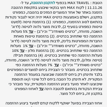
הטבת : MAX TRAVEL בכפוף
לתקנון ההטבה
,
עד ל-
11.11.26 | לקוח MAX חוץ בנקאי שיבצע בתקופת ההטבה
הזמנה באתר של אחד המוצרים המזכים בהטבה, כמפורט
בתקנון, וישלם באמצעות כרטיס MAX יהיה זכאי לצבור נקודות
בהתאם לסוג ההזמנה, כמפורט: (1) בהזמנת טיסה (למעט
טיסות כמפורט בסעיף 2), לרבות מוצר נלווה לטיסה (לדוג'
הושבה, מזוודה, "כרטיס משודרג"" וכיו"ב) -
עד
5% מעלות
ההזמנה כפי שתחויב בכרטיס. (2) בהזמנת טיסות מאחת
החברות המפורטות בלינק, לרבות מוצר נלווה לטיסה (לדוג'
הושבה, מזוודה, "כרטיס משודרג"" וכיו"ב) -
עד
1% מעלות
ההזמנה כפי שתחויב בכרטיס. (3) בהזמנת מלון -
עד
10%
מעלות ההזמנה כפי שתחויב בכרטיס. (4) בהזמנת חבילה
(טיסה ומלון), לרבות מוצר נלווה לטיסה (לדוג' הושבה, מזוודה,
"כרטיס משודרג"" וכיו"ב) -
עד
7% מעלות ההזמנה כפי
שתחויב בכרטיס. מובהר כי הצבירה ביחס למוצרים המפורטים
בלבד ותינתן רק ביחס להזמנה שבוצעה במעמד ההזמנה
המקורית. לא תינתן כל הטבה ביחס לכל שינוי ו/או תוספת
שיבוצעו לאחר מועד ביצוע ההזמנה המקורית; עוד מובהר כי
צבירת הנקודות בהתאם להטבה הינה
עד
לאחוז המפורט
בתקנון זה, ביחס לכל מוצר.
אחוז הצבירה בפועל ישוקף ללקוח קודם למועד ביצוע ההזמנה