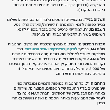
מהבקשה (ובכפוף לכך שעברו שבעה ימים ממועד קליטת
בקשת ההפקדה).
תשלום בנייד:
במכשירים תומכים בלבד | ההצטרפות לתשלום
בנייד כפופה לתנאי ההצטרפות לשירות/הארנק הרלוונטי.
חשבון מט"ח
: למחזיקי כרטיס מקס בלבד, בכפוף לתנאי
השימוש בשירות, לתנאי ההטבות וההצטרפות.
תכנית הפינוקים
: הכרטיס מצורף לתכנית הפינוקים וההטבות
של MAX, בכפוף
לתקנון הפינוקים ואתר ההטבות
. ככל
שהלקוח מצורף למסלול מועדוני תעופה בכרטיסים אחרים
של MAX, עסקאות שתבוצענה בכרטיס זה לא יזכו בצבירת
נקודות למועדוני תעופה, אך אם יבצעו עסקאות בסך מצטבר
של 8,000 ₪ ומעלה בחודש חיוב מסוים יהיו זכאים ל-4
פינוקים עבור אותו חודש חיוב.
מתחם חו"ל:
כל ההטבות כפופות לתנאים ומגבלות כפי
שמפורטים בדף ההטבה של הספקים. המוצרים/ שירותים
באחריותם הבלעדית של הספקים. חברת MAX אינה צד
לעסקאות המבוצעות באתרי הספקים ואינה נושאת באחריו
בגינן.