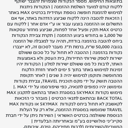
בתוצאות החיפוש. מספר הנקודות שצפויות להצבר ישוקף
ללקוח קודם למועד השלמת ההזמנה | הנקודות ניתנות
למימוש להזמנת חופשה נוספת ועתידית בכרטיס MAX באתר
| הזכאות להטבה הינה ללקוח שביצע הזדהות באתר, אף אם
התשלום או ההזמנה בוצעו עבור או ע"י אדם אחר | ללקוח עם
כרטיס MAX תקין ופעיל אחד לפחות, שביצע מחזור עסקאות
של 1,000 ₪ בחודש ביצוע ההזמנה | תקרת צבירת הנקודות
ביחס להטבה בהזמנה בודדת, תהיה עד למגבלה של הזמנה
בגובה 50,000 ש״ח, ברמת ת״ז. מעבר לסכום זה, לא ייצברו
נקודות בהזמנה | ההטבה לא תחול על כל סכום ששולם
ישירות לספק שירותי התיירות/ בית העסק ולא באמצעות
האתר, לרבות כל מס ששולם ישירות למלון | הנקודות יהיו
זמינות למימוש באתר בתוך 5 ימים לאחר חזרת הלקוח
מהחופשה ותוקפן למימוש יהיה 3 שנים | לאחר תקופת
ההטבה תושק על ידי מקס תוכנית TRAVEL, צבירת נקודות
ומימושן יהיו כפופים לתנאיה, כפי שיפורסמו על ידי MAX .|
מימוש נקודות SKYMAX במסגרת האתר בהתאם לתקנון MAX
BACK TOTAL ובהתאם לתנאי הכרטיס | מובהר כי הזכאות
לקאשבק לא תחול ביחס לנקודות SKYMAX או נקודות MAX
TRAVEL שמומשו במסגרת ההזמנה, אלא רק על העלות
הנוספת ששולמה בכרטיס האשראי | השירות ניתן על ידי חברת
סקייג'יני סולושיינס בע"מ ובאחריותה הבלעדית |
המוצרים/השירותים (לרבות מחיריהם, טיבם, איכותם,