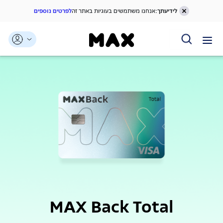
לידיעתך:
אנחנו משתמשים בעוגיות באתר זה
לפרטים נוספים
דלג אל תוכן ראשי
דלג אל תפריט ניווט
דלג אל תחתית העמוד
MAX Back Total