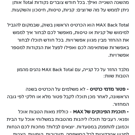
מהשנה השנייה ואילך. בכל חודש צוברים נקודות Total אותן
ניתן לממש על מה שרוצים: קניות, טיסות, חיסכון והשקעות.
MAX Back Total הוא הכרטיס הראשון בשוק, שבמקום להגביל
למימוש של קניות או טיסות, מאפשר לכם לבחור איך לממש
את ההחזר מבין מגוון אפשרויות. בכל חודש תוכלו לבחור
באפשרות שמתאימה לכם ואפילו לפצל את הנקודות למספר
אפשרויות.
מלבד החזר על כל קנייה, עם MAX Back Total נהנים מהמון
הטבות שוות:
•
פטור מדמי כרטיס
- לא משלמים על הכרטיס בשנה
הראשונה, לאחר מכן תוכלו לקבל פטור מלא או חלקי לפי גובה
המחזור.
•
תוכנית הפינוקים של MAX
- כוללת מאות הטבות אוכל
ופנאי. רעבים? תוכלו ליהנות מהטבות במשלוחי אוכל עד הבית
וכמובן להתפנק במסעדות. יוצאים לבלות? מחכות לכם הנחות
למגוון אטרקציות לכל המשפחה, תערוכות, הופעות, הצגות