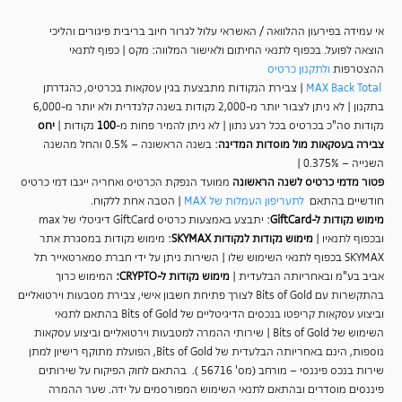
אי עמידה בפירעון ההלוואה / האשראי עלול לגרור חיוב בריבית פיגורים והליכי
הוצאה לפועל. בכפוף לתנאי החיתום ולאישור המלווה: מקס | כפוף לתנאי
ההצטרפות
ולתקנון כרטיס
MAX Back Total
| צבירת הנקודות
מתבצעת בגין עסקאות בכרטיס, כהגדרתן
בתקנון | לא ניתן לצבור יותר מ-2,000 נקודות בשנה קלנדרית ולא יותר מ-6,000
נקודות סה"כ בכרטיס בכל רגע נתון | לא ניתן להמיר פחות מ-
100
נקודות |
יחס
צבירה
בעסקאות מול מוסדות המדינה
: בשנה הראשונה – 0.5% והחל מהשנה
השנייה – 0.375% |
פטור מדמי כרטיס לשנה הראשונה
ממועד הנפקת הכרטיס ואחריה ייגבו דמי כרטיס
חודשיים בהתאם
לתעריפון העמלות של MAX
| הטבה אחת ללקוח.
מימוש נקודות ל-
GiftCard
: יתבצע באמצעות כרטיס
GiftCard
דיגיטלי של
max
ובכפוף לתנאיו |
מימוש נקודות לנקודות
SKYMAX
: מימוש נקודות במסגרת אתר
SKYMAX
בכפוף לתנאי השימוש שלו | השירות ניתן על ידי חברת סמארטאייר תל
אביב בע"מ ובאחריותה הבלעדית |
מימוש נקודות ל-
CRYPTO
:
המימוש כרוך
בהתקשרות עם
Bits of Gold
לצורך פתיחת חשבון אישי, צבירת מטבעות וירטואליים
וביצוע עסקאות קריפטו בנכסים הדיגיטליים של
Bits of Gold
בהתאם לתנאי
השימוש של
Bits of Gold
| שירותי ההמרה למטבעות וירטואליים וביצוע עסקאות
נוספות,
הינם באחריותה הבלעדית של Bits of Gold, הפועלת מתוקף רישיון למתן
שירות בנכס פיננסי – מורחב (מס' 56716 ). בהתאם לחוק הפיקוח על שירותים
פיננסים מוסדרים ובהתאם לתנאי השימוש המפורסמים על ידה. שער ההמרה