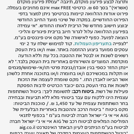
ותרצה לבצע פירעון מוקדם, תיגבה "עמלת פירעון מוקדם
(אשראי)" בסך 60 ₪. כרטיסי max FREE אינם מחויבים בעמלה.
פירוט אודות ההלוואה קיימות בכרטיסך ניתן למצור בדפי
הפירוט החודשיים. במקרה של שינוי מועד החיוב החודשי
יבוצע חישוב מחדש של הריבית לאותו החודש. *אי עמידה
בפירעון ההלוואה עלול לגרור חיוב בריבית פיגורים והליכי
הוצאה לפועל. כפוף לאישורה של מקס איט פיננסים בע"מ.
*לצפייה
בתעריפון העמלות
. קוד למימוש ישלח עד 2 ימי
עסקים ממועד ביצוע ההזמנה באתר. max ו/או בית העסק
רשאים לשנות או לבטל את ההטבה בכל עת וללא הודעה
מוקדמת. המוצרים והשירותים באחריות בית העסק בלבד.* לא
יינתן החזר כספי בגין אובדן/גניבת פרטי תו/אי-שימוש/פגמים
או תקלות במכשירכם ו/או בחומרה ו/או בתוכנה אחרת כלשהן
אשר הביאו לאבדן התו. * מקס שומרת לעצמה את הזכות
לשנות את בתי העסק בהם יכובד הכרטיס לרבות הפסקת
פעילות של רשת.
ביטוח רכב:
​לתשומת ליבך: ביטול השתתפות
עצמית הינו ללקוח עם עבר ביטוחי מלא ללא תביעות ובבחירה
בחר השתתפות עצמית של עד 1,450 ₪. / סוכנות הביטוח:
מקס ביטוח * ביטוח הרכב וההטבות באחריות הבלעדית של
AIG איי אי ג'י ישראל חברה לביטוח בע"מ * בכפוף לתנאי
הפוליסה המלאים לביטוח רכב של AIG איי אי ג'י ישראל חברה
לביטוח בע"מ הניתנים לעיון הבאתר האינטרנט aig.co.il
*ביטול ההשתתפות העצמית במקרה של תאונה יוענק בכפוף