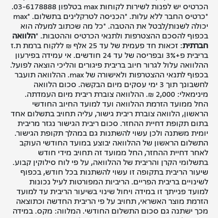
הכרטיס יש לפנות לשירות לקוחות max בטלפון 03-6178888.
*כרטיס החבר ללא עלות. *הכניסה לטרקלינים בתשלום. *max
יכולה לשנות/לבטל את ההטבה. *כל מה שכתוב למעלה הוא
בכפוף להסכם ההצטרפות ולתנאי הכרטיס וההטבות. *
הלוואה
חברתית
: זכאות חד פעמית של עד 25 אלף ₪ ללקוח ברמת ת.ז
בריבית פ+3% ובפריסה של עד 24 חודשים. אי עמידה בפירעון
ההלוואה עלול לגרור חיוב בריבית פיגורים והליכי הוצאה לפועל.
בכפוף לתנאי ההצטרפות ולאישורה של max. ההלוואה תועבר
לחשבונך תוך 3 ימי עסקים מיום הבקשה. סכום הלוואה
מינימאלי: 2,000 ₪. ההלוואה צוברת ריבית מיום העמדתה.
החל ממועד הזרמת ההלוואה ועד למועד החיוב החודשי
הראשון, הלוואה צוברת ריבית גישור, עליה תחויב בתשלום אחד
בתום תקופת דחיית ההחזר. סכום ריבית הגישור נגזר מריבית
יומית משתנה ולכן עשוי להשתנות גם במהלך תקופת הגישור.
התשלום הראשון של ההלוואה יבוצע במועד החודשי העוקב
לאחר דחיית ההחזר, החל ממועד זה תחויב מידי חודש
בתשלומי הקרן והריבית של ההלוואה, על פי לוח סילוקין קבוע.
שיעור הריבית בתקופה זו עשוי להשתנות בכל חודש, בכפוף
לשינויים בריבית הפריים. הריביות המפורטות לעיל נכונות
למועד פנייתך זו במידה ויחול שינוי בשיעור הריבית עד למועד
הזרמת מוצר האשראי, תחויב על פי הריבית החדשה וכתוצאה
מכך ישתנה גם סכום התשלום החודשי. המלווה: מקס. במידה