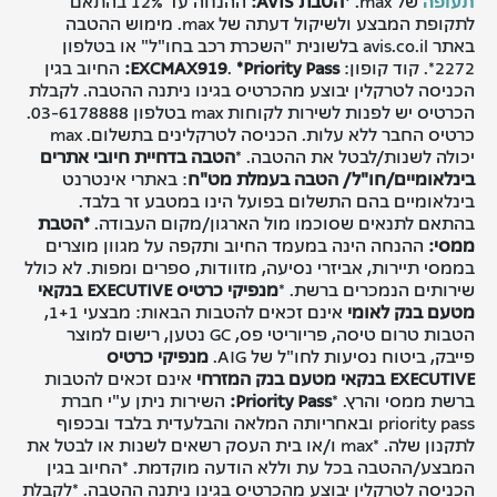
תעופה
של max.
*הטבת AVIS:
ההנחה עד 12% בהתאם
לתקופת המבצע ולשיקול דעתה של max. מימוש ההטבה
באתר avis.co.il בלשונית "השכרת רכב בחו"ל" או בטלפון
2272*. קוד קופון:
*Priority Pass:
.
EXCMAX919
החיוב בגין
הכניסה לטרקלין יבוצע מהכרטיס בגינו ניתנה ההטבה. לקבלת
הכרטיס יש לפנות לשירות לקוחות max בטלפון 03-6178888.
כרטיס החבר ללא עלות. הכניסה לטרקלינים בתשלום. max
יכולה לשנות/לבטל את ההטבה. *
הטבה בדחיית חיובי אתרים
בינלאומיים/חו"ל/ הטבה בעמלת מט"ח
: באתרי אינטרנט
בינלאומיים בהם התשלום בפועל הינו במטבע זר בלבד.
בהתאם לתנאים שסוכמו מול הארגון/מקום העבודה.
*הטבת
ממסי:
ההנחה הינה במעמד החיוב ותקפה על מגוון מוצרים
בממסי תיירות, אביזרי נסיעה, מזוודות, ספרים ומפות. לא כולל
שירותים הנמכרים ברשת. *
מנפיקי כרטיס
EXECUTIVE
בנקאי
מטעם בנק לאומי
אינם זכאים להטבות הבאות: מבצעי 1+1,
הטבות טרום טיסה, פריוריטי פס, GC
נטען, רישום למוצר
פייבק, ביטוח נסיעות לחו"ל של
AIG
.
מנפיקי כרטיס
EXECUTIVE
בנקאי מטעם בנק המזרחי
אינם זכאים להטבות
ברשת ממסי והרץ. *
Priority Pass:
השירות ניתן ע"י חברת
priority pass ובאחריותה המלאה והבלעדית בלבד ובכפוף
לתקנון שלה. *max ו/או בית העסק רשאים לשנות או לבטל את
המבצע/ההטבה בכל עת וללא הודעה מוקדמת. *החיוב בגין
הכניסה לטרקלין יבוצע מהכרטיס בגינו ניתנה ההטבה. *לקבלת