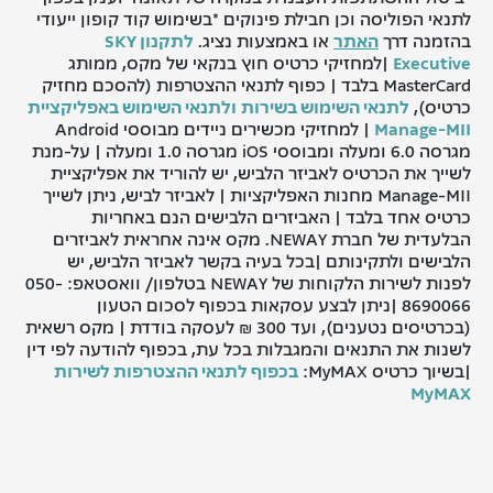
לתנאי הפוליסה וכן חבילת פינוקים *בשימוש קוד קופון ייעודי
בהזמנה דרך
האתר
או באמצעות נציג.
לתקנון SKY
Executive
|למחזיקי כרטיס חוץ בנקאי של מקס, ממותג
MasterCard בלבד | כפוף לתנאי ההצטרפות (להסכם מחזיק
כרטיס),
לתנאי השימוש בשירות
ולתנאי השימוש באפליקציית
Manage-MII
| למחזיקי מכשירים ניידים מבוססי Android
מגרסה 6.0 ומעלה ומבוססי iOS מגרסה 1.0 ומעלה | על-מנת
לשייך את הכרטיס לאביזר הלביש, יש להוריד את אפליקציית
Manage-MII מחנות האפליקציות | לאביזר לביש, ניתן לשייך
כרטיס אחד בלבד | האביזרים הלבישים הנם באחריות
הבלעדית של חברת NEWAY. מקס אינה אחראית לאביזרים
הלבישים ולתקינותם |בכל בעיה בקשר לאביזר הלביש, יש
לפנות לשירות הלקוחות של NEWAY בטלפון/ וואסטאפ: 050-
8690066 |ניתן לבצע עסקאות בכפוף לסכום הטעון
(בכרטיסים נטענים), ועד 300 ₪ לעסקה בודדת | מקס רשאית
לשנות את התנאים והמגבלות בכל עת, בכפוף להודעה לפי דין
|בשיוך כרטיס MyMAX:
בכפוף לתנאי ההצטרפות לשירות
MyMAX