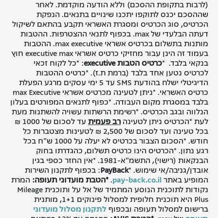
(לרבות בתקופת ההסכם) וללא הודעה מוקדמת. לאחר
שההסכם יכנס לתוקפו יתכנו שינויים בתנאים. הנפקת
הכרטיס, סוג הכרטיס ומסגרת האשראי תקבע בהתאם לשיקול
דעתה הבלעדי של max. בכפוף לתנאי ההצטרפות. ההטבות
מותנות בתשלום בכרטיס אשראי max executive. ההטבות
בעמוד זה הינן עבור מחזיקי כרטיס אשראי executive max
חוץ
בנקאי בלבד.
*
כרטיס הטבות executive
: *כל לקוח זכאי
לכרטיס נטען אחד בלבד (ברמת ת.ז). *כרטיס ההטבות
הדיגיטלי ישלח בהודעת SMS
עד 5 ימי עסקים מרגע הפעלת
כרטיס האשראי.
*ניתן לטעינה מכרטיס אשראי
max Executive
בלבד במסגרת מקום העבודה. *כפוף לתנאים המפורטים בעלון
הנלווה ובגב הכרטיס. *רשימת הרשתות עשויה להשתנות מעת
לעת *הכרטיס ניתן לטעינה
רב פעמית
עד לסכום של 1000 ₪
בכל טעינה ועד לסכום של 2,500 ₪ לטעינות מצטברות כל
חודש. *הסכום הצבור בכרטיס לא יעלה על 1000 ש"ח בכל
רגע נתון. *הכרטיס הינו כרטיס תשלום, כהגדרתו בחוק
הבנקאות (רישוי), התשמ"א-1981. *אין החזר כספי בגין
אובדן/גניבה/אי שימוש.
*
PayBack
: בכפוף לתקנון השירות
המופיע באתר
pay-back.co.il
.
*הטבת מועדוני תעופה:
המרת
נקודות לתוכנית הנוסע המתמיד של אל על ותוכנית Mileage
Plus היא תוכנית חלופית למסלול פינוקים 1+1, מותנית
ברישום למסלול תעופה ובכפוף
לתקנון מסלול מועדוני