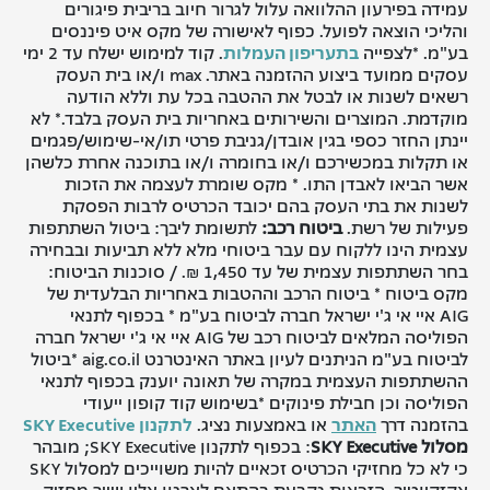
עמידה בפירעון ההלוואה עלול לגרור חיוב בריבית פיגורים
והליכי הוצאה לפועל. כפוף לאישורה של מקס איט פיננסים
בע"מ. *לצפייה
בתעריפון העמלות
. קוד למימוש ישלח עד 2 ימי
עסקים ממועד ביצוע ההזמנה באתר. max ו/או בית העסק
רשאים לשנות או לבטל את ההטבה בכל עת וללא הודעה
מוקדמת. המוצרים והשירותים באחריות בית העסק בלבד.* לא
יינתן החזר כספי בגין אובדן/גניבת פרטי תו/אי-שימוש/פגמים
או תקלות במכשירכם ו/או בחומרה ו/או בתוכנה אחרת כלשהן
אשר הביאו לאבדן התו. * מקס שומרת לעצמה את הזכות
לשנות את בתי העסק בהם יכובד הכרטיס לרבות הפסקת
פעילות של רשת.
ביטוח רכב:
​לתשומת ליבך: ביטול השתתפות
עצמית הינו ללקוח עם עבר ביטוחי מלא ללא תביעות ובבחירה
בחר השתתפות עצמית של עד 1,450 ₪. / סוכנות הביטוח:
מקס ביטוח * ביטוח הרכב וההטבות באחריות הבלעדית של
AIG איי אי ג'י ישראל חברה לביטוח בע"מ * בכפוף לתנאי
הפוליסה המלאים לביטוח רכב של AIG איי אי ג'י ישראל חברה
לביטוח בע"מ הניתנים לעיון באתר האינטרנט aig.co.il *ביטול
ההשתתפות העצמית במקרה של תאונה יוענק בכפוף לתנאי
הפוליסה וכן חבילת פינוקים *בשימוש קוד קופון ייעודי
בהזמנה דרך
האתר
או באמצעות נציג.
לתקנון SKY Executive
מסלול SKY Executive
: בכפוף לתקנון SKY Executive; מובהר
כי לא כל מחזיקי הכרטיס זכאיים להיות משוייכים למסלול SKY
אקזקיוטיב. הזכאות נקבעת בהתאם לארגון אליו שייך מחזיק