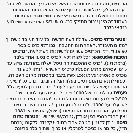
הכרטיס, סוג הכרטיס ומסגרת האשראי תקבע בהתאם לשיקול
דעתה הבלעדי של max. בכפוף לתנאי ההצטרפות. ההטבות
מותנות בתשלום בכרטיס אשראי max executive. ההטבות
בעמוד זה הינן עבור מחזיקי כרטיס אשראי executive max
חוץ
בנקאי בלבד.
*
פטור מדמי כרטיס
: עד להודעה חדשה וכל עוד העובד משתייך
למקום העבודה. לאחר תום ההטבה ייגבו דמי כרטיס בסך
19.90 ₪. דמי הכרטיס עשויים להשתנות מעת לעת. *
כרטיס
הטבות executive
: *כל לקוח זכאי לכרטיס נטען אחד בלבד
(ברמת ת.ז). *כרטיס ההטבות הדיגיטלי ישלח בהודעת SMS
עד
5 ימי עסקים מרגע הפעלת כרטיס האשראי.
*ניתן לטעינה
מכרטיס אשראי
max Executive
בלבד במסגרת מקום העבודה.
*כפוף לתנאים המפורטים בעלון הנלווה ובגב הכרטיס. *רשימת
הרשתות עשויה להשתנות מעת לעת *הכרטיס ניתן לטעינה
רב
פעמית
עד לסכום של 1000 ₪ בכל טעינה ועד לסכום של
2,500 ₪ לטעינות מצטברות כל חודש. *הסכום הצבור בכרטיס
לא יעלה על 1000 ש"ח בכל רגע נתון. *הכרטיס הינו כרטיס
תשלום, כהגדרתו בחוק הבנקאות (רישוי), התשמ"א-1981.
*אין החזר כספי בגין אובדן/גניבה/אי שימוש.
*
הטבות טרום
טיסה
: ניתן להזמין הטבה אחת בחודש קלנדרי ללקוח (ברמת
ת"ז), כלומר או כניסה לטרקלין או כריך ושתיה בלה פראנה