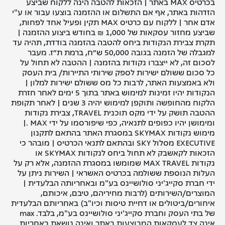
בכרטיס MAX באתר | הזכאות להטבה הינה ללקוח שביצע
הזדהות באתר, אף אם התשלום או ההזמנה בוצעו עבור או ע"י
אדם אחר | ללקוח עם כרטיס MAX תקין ופעיל אחד לפחות,
שביצע מחזור עסקאות של 1,000 ₪ בחודש ביצוע ההזמנה |
תקרת צבירת הנקודות ביחס להטבה בהזמנה בודדת, תהיה עד
למגבלה של הזמנה בגובה 50,000 ש״ח, ברמת ת״ז. מעבר
לסכום זה, לא ייצברו נקודות בהזמנה | ההטבה לא תחול על
כל סכום ששולם ישירות לספק שירותי התיירות/ בית העסק
ולא באמצעות האתר, לרבות כל מס ששולם ישירות למלון |
הנקודות יהיו זמינות למימוש באתר בתוך 5 ימים לאחר חזרת
הלקוח מהחופשה ותוקפן למימוש יהיה 3 שנים | לאחר תקופת
ההטבה תושק על ידי מקס תוכנית TRAVEL, צבירת נקודות
ומימושן יהיו כפופים לתנאיה, כפי שיפורסמו על ידי MAX .|
מימוש נקודות SKYMAX
במסגרת האתר בהתאם לתקנון
EXECUTIVE מסלול SKY
ובהתאם לתנאי הכרטיס | מובהר כי
הזכאות לקאשבק לא תחול ביחס לנקודות
SKYMAX או
נקודות MAX TRAVEL
שמומשו במסגרת ההזמנה, אלא רק על
העלות הנוספת ששולמה בכרטיס האשראי | השירות ניתן על
ידי חברת סקייג'יני סולושיינס בע"מ ובאחריותה הבלעדית |
המוצרים/השירותים (לרבות מחיריהם, טיבם, איכותם,
איחורים/ביטולים או דחיית טיסות וכיו"ב) באחריותם הבלעדית
של בתי העסק וחברת סקייג'יני סולושיינס בע"מ, בלבד.
max
אינה צד לעסקאות המבוצעות באתר ואינה נושאת באחריות