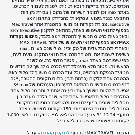
הכרטיס. לצורך בדיקת הזכאות, ניתן לפנות לעמוד הכרטיס,
באתר max וכן למוקד השירות של מקס | צבירת נקודות
תתבצע כנגד ביצוע 'עסקאות' כהגדרתן בתקנון SKY
Executive. צבירת נקודות ומימושן במסגרת אתר Max Travel
בכפוף לתנאי השימוש באתר, בהתאם לתקנון SKY Executive
ובאמצעות כרטיס המשויך למסלול SKY בלבד;
מימוש נקודות
SKYMAX
בכפוף לתנאי השימוש של אתר MAX TRAVEL
ובאחריותה הבלעדית של סקייג'יני סולושנס בע"מ
; max
רשאית לשנות את יחס ההמרה ואת תנאי התקנון מעת לעת,
כפי שיפורסם באתר max; ; פטור מדמי כרטיס לשנה
הראשונה: פטור מלא מעמלת דמי הכרטיס למשך 12 חודשים
ממועד הנפקת הכרטיס, וכל עוד הכרטיס משויך למסלול SKY.
ההטבה אחת ללקוח (ברמת ת.ז ) בתום תקופת ההטבה, ייגבו
דמי כרטיס חודשיים בהתאם לתעריפון העמלות של max אין
אפשרות להיות משויך בעת ובעונה אחת ליותר ממסלול אחד.
החלפת מסלול תתאפשר אחת לחצי שנה בלבד. מעבר בין
מסלולים שונים כפוף לתנאים ולהוראות כמפורט בתקנוני
המסלולים. מתנת הצטרפות: 150 נקודות למימוש באתר .
תוקף:
31.12.24
או עד גמר המלאי, לפי המוקדם. מלאי: 1,000
לקוחות ראשונים שיצטרפו. ללא כפל.
הטבת MAX TRAVEL: בכפוף
לתקנון ההטבה
, עד ל-