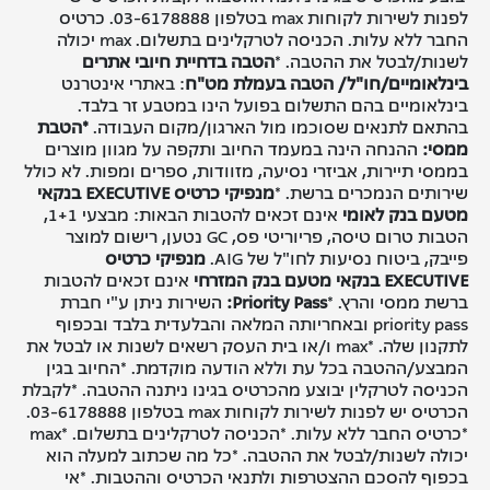
לפנות לשירות לקוחות max בטלפון 03-6178888. כרטיס
החבר ללא עלות. הכניסה לטרקלינים בתשלום. max יכולה
לשנות/לבטל את ההטבה. *
הטבה בדחיית חיובי אתרים
בינלאומיים/חו"ל/ הטבה בעמלת מט"ח
: באתרי אינטרנט
בינלאומיים בהם התשלום בפועל הינו במטבע זר בלבד.
בהתאם לתנאים שסוכמו מול הארגון/מקום העבודה.
*הטבת
ממסי:
ההנחה הינה במעמד החיוב ותקפה על מגוון מוצרים
בממסי תיירות, אביזרי נסיעה, מזוודות, ספרים ומפות. לא כולל
שירותים הנמכרים ברשת. *
מנפיקי כרטיס
EXECUTIVE
בנקאי
מטעם בנק לאומי
אינם זכאים להטבות הבאות: מבצעי 1+1,
הטבות טרום טיסה, פריוריטי פס, GC
נטען, רישום למוצר
פייבק, ביטוח נסיעות לחו"ל של
AIG
.
מנפיקי כרטיס
EXECUTIVE
בנקאי מטעם בנק המזרחי
אינם זכאים להטבות
ברשת ממסי והרץ. *
Priority Pass:
השירות ניתן ע"י חברת
priority pass ובאחריותה המלאה והבלעדית בלבד ובכפוף
לתקנון שלה. *max ו/או בית העסק רשאים לשנות או לבטל את
המבצע/ההטבה בכל עת וללא הודעה מוקדמת. *החיוב בגין
הכניסה לטרקלין יבוצע מהכרטיס בגינו ניתנה ההטבה. *לקבלת
הכרטיס יש לפנות לשירות לקוחות max בטלפון 03-6178888.
*כרטיס החבר ללא עלות. *הכניסה לטרקלינים בתשלום. *max
יכולה לשנות/לבטל את ההטבה. *כל מה שכתוב למעלה הוא
בכפוף להסכם ההצטרפות ולתנאי הכרטיס וההטבות.
*אי