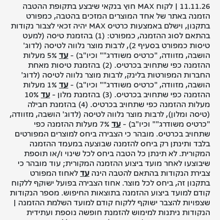
11.11.26 | לקוח MAX חוץ בנקאי שיבצע בתקופת ההטבה
הזמנה באתר של אחד המוצרים המזכים בהטבה, כמפורט
בתקנון, וישלם באמצעות כרטיס MAX יהיה זכאי לצבור נקודות
בהתאם לסוג ההזמנה, כמפורט: (1) בהזמנת טיסה (למעט
טיסות כמפורט בסעיף 2), לרבות מוצר נלווה לטיסה (לדוג'
הושבה, מזוודה, "כרטיס משודרג"" וכיו"ב) -
עד
5% מעלות
ההזמנה כפי שתחויב בכרטיס. (2) בהזמנת טיסות מאחת
החברות המפורטות בלינק, לרבות מוצר נלווה לטיסה (לדוג'
הושבה, מזוודה, "כרטיס משודרג"" וכיו"ב) -
עד
1% מעלות
ההזמנה כפי שתחויב בכרטיס. (3) בהזמנת מלון -
עד
10%
מעלות ההזמנה כפי שתחויב בכרטיס. (4) בהזמנת חבילה
(טיסה ומלון), לרבות מוצר נלווה לטיסה (לדוג' הושבה, מזוודה,
"כרטיס משודרג"" וכיו"ב) -
עד
7% מעלות ההזמנה כפי
שתחויב בכרטיס. מובהר כי הצבירה ביחס למוצרים המפורטים
בלבד ותינתן רק ביחס להזמנה שבוצעה במעמד ההזמנה
המקורית. לא תינתן כל הטבה ביחס לכל שינוי ו/או תוספת
שיבוצעו לאחר מועד ביצוע ההזמנה המקורית; עוד מובהר כי
צבירת הנקודות בהתאם להטבה הינה
עד
לאחוז המפורט
בתקנון זה, ביחס לכל מוצר. אחוז הצבירה בפועל ישוקף ללקוח
קודם למועד ביצוע ההזמנה בתוצאות החיפוש. מספר הנקודות
שצפויות להצבר ישוקף ללקוח קודם למועד השלמת ההזמנה |
הנקודות ניתנות למימוש להזמנת חופשה נוספת ועתידית