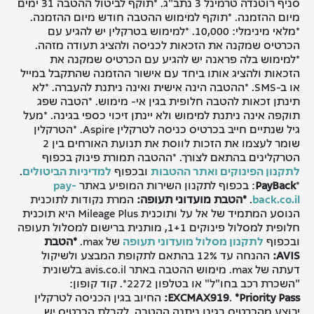
סניף רוטנדה טרמינל 3 נתב"ג. *תוקף לביטול ההטבה 31 ימים
מיום ההזמנה. *תוקף למימוש ההטבה חודש מיום ההזמנה.
*מלאי מינימלי: 10,000. *למימוש בטרקלין יש להגיע עם
הכרטיס שמקנה את הזכאות לכניסה ולהציג תעודה מזהה.
*למימוש בלה פראנה יש להגיע עם הכרטיס שמקנה את
הזכאות ולהציג אותו ביחד עם אישור ההזמנה שהתקבל במייל
או ב-SMS.
*ההטבה הינה אישית ואינה ניתנת להעברה. *לא
תינתן זכאות להטבה חלופית בגין אי- מימוש. *הטבה שפג
תוקפה אינה ניתנת למימוש ולא יינתן זיכוי כספי בגינה. *מעל
גיל שנתיים חייב בכרטיס כניסה לטרקלין Aspire. *הטרקלין
שומר לעצמו את הזכות לווסת את תנועת האורחים בין 2
הטרקלינים בהתאם לצורך.
*ההטבה תמורת פינוק בכפוף
לתקנון הפינוקים ואתר ההטבות
ובכפוף
למדיניות הביטולים
.
*
PayBack
: בכפוף לתקנון השירות המופיע באתר
pay-
back.co.il
.
*הטבת מועדוני תעופה:
המרת נקודות לתוכנית
הנוסע המתמיד של אל על ותוכנית Mileage Plus היא תוכנית
חלופית למסלול פינוקים 1+1, מותנית ברישום למסלול תעופה
ובכפוף
לתקנון מסלול מועדוני תעופה
של max.
*הטבת
AVIS:
ההנחה עד 12% בהתאם לתקופת המבצע ולשיקול
דעתה של max. מימוש ההטבה באתר avis.co.il בלשונית
"השכרת רכב בחו"ל" או בטלפון 2272*. קוד קופון:
*Priority Pass:
.
EXCMAX919
החיוב בגין הכניסה לטרקלין
יבוצע מהכרטיס בגינו ניתנה ההטבה. לקבלת הכרטיס יש