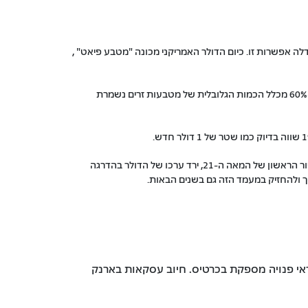
ר האמריקני היה מבוסס על הזהב. בעבר היה ניתן להמיר דולר אמריקני לכמות מסוימת של זהב לפי דרישה, אולם החל משנת 1971 חדלה אפשרות זו. כיום הדולר האמריקני מכונה "מטבע פיאט" ,
הדולר האמריקני הוא המטבע העיקרי בו מתנהל הסחר הבינלאומי. חוזים בינלאומיים רבים, כגון חוזי נפט, נקובים ומשולמים בדולרים. כמו כן, כ-60% מכלל הכמות הגלובלית של מטבעות זרים נשמרת
במהלך ההיסטוריה ידעה המדיניות המוניטרית של ארצות הברית עליות ומורדות שהשפיעו על ערכו של הדולר. לאחר שהגיע לשיאו בסוף העשור הראשון של המאה ה-21, ירד ערכו של הדולר בהדרגה
יך ולהחזיק במעמד הזה גם בשנים הבאות.
אי פנויה מספקת בכרטיס. חיוב עסקאות בארנק