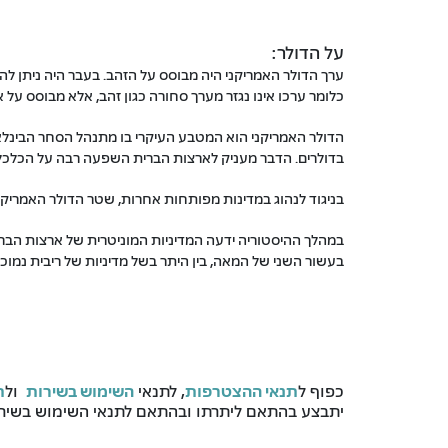
על הדולר:
כלומר ערכו אינו נגזר מערך סחורה כגון זהב, אלא מבוסס על א
בדולרים. הדבר מעניק לארצות הברית השפעה רבה על הכלכל
בניגוד לנהוג במדינות מפותחות אחרות, שטר הדולר האמריקני קבוע בערכו הנקוב, ללא תל
בעשור השני של המאה, בין היתר בשל מדיניות של ריבית נמוכ
כפוף ל
תנאי ההצטרפות
, לתנאי
השימוש בשירות
ול
ת
יתבצע בהתאם ליתרתו ובהתאם לתנאי השימוש בשירות. max רשאית לשנות את תנאי השימוש בשירות ב