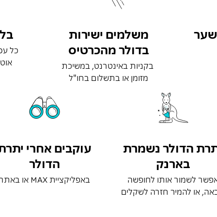
בשער
משלמים ישירות
בל
בדולר מהכרטיס
כל עס
אוט
בקניות באינטרנט, במשיכת
מזומן או בתשלום בחו"ל
תרת הדולר נשמרת
עוקבים אחרי יתרת
בארנק
הדולר
פשר לשמור אותו לחופשה
באפליקציית MAX או באתר
אה, או להמיר חזרה לשקלים