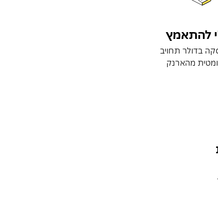
י להתאמץ
קה בדולר תחויב
ומטית מהארנק