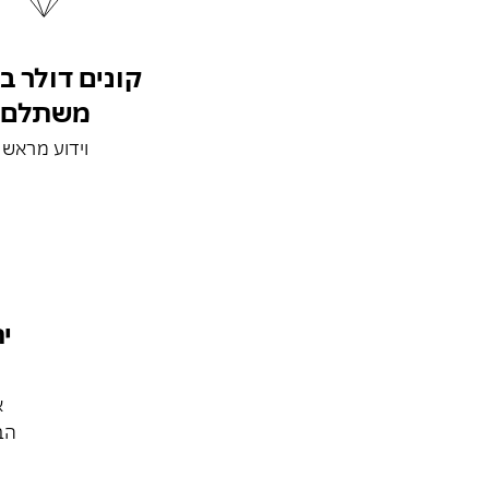
קונים דולר 
משתלם
וידוע מראש
י
א
הב