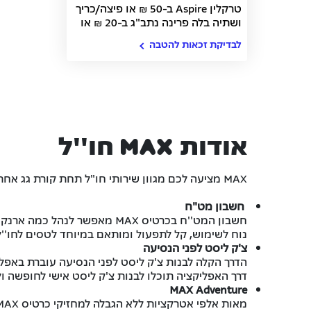
טרקלין Aspire ב-50 ₪ או פיצה/כריך
למועדונים זכאים בלבד
ושתיה בלה פרינה נתב"ג ב-20 ₪ או
25 ₪ הנחה על הטבת esim
(תמורת פינוק)
לבדיקת זכאות להטבה
אודות m_a_x חו''ל
MAX מציעה לכם מגוון שירותי חו"ל תחת קורת גג אחת - החל מחשבון מט"ח בתנאים משתלמים וללא עמלות ועד ביטוח נסיעות מקיף.
חשבון מט"ח
חשבון המט''ח בכרטיס MAX מאפשר לנהל כמה ארנקים במטבעות שונים (דולר, פאונד, יורו, פאונד ודולר קנדי) ולבצע עסקות מט''ח ללא עמלות, בקלות וישירות מהכרטיס.
נוח לשימוש, קל לתפעול ומותאם במיוחד לטסים לחו''ל 
צ'ק ליסט לפני הנסיעה
הדרך הקלה לבנות צ'ק ליסט לפני הנסיעה עוברת באפליקצי
דרך האפליקציה תוכלו לבנות צ'ק ליסט אישי לחופשה ו
MAX Adventure
מאות אלפי אטרקציות ללא הגבלה למחזיקי כרטיס MAX במחירים משתלמים בכ-10% הנחה.