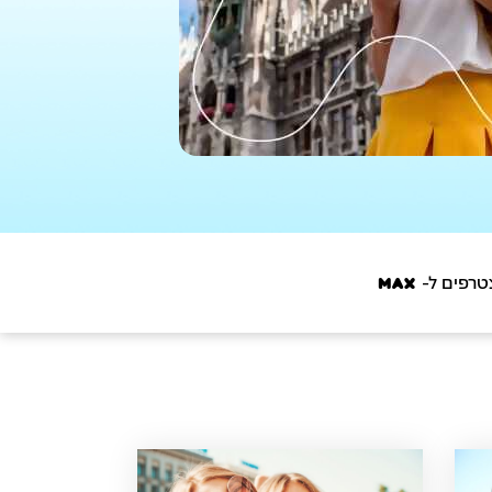
פים ל- M_A_X