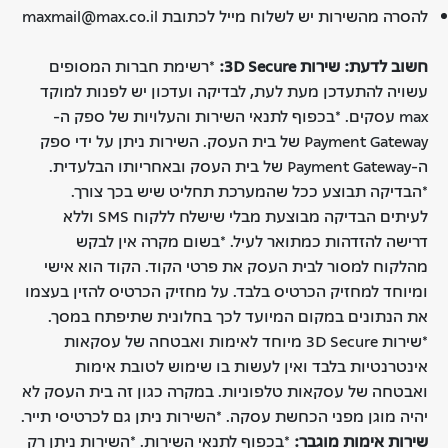
להסרה מהשירות יש לשלוח מייל לכתובת maxmail@max.co.il
חשוב לדעת:
שירות 3D Secure:
*רשימת חברות המסופים
עשויה להתעדכן מעת לעת, לבדיקה ועדכון יש לפנות למוקד
max עסקים. *בכפוף לתנאי השירות והעלויות של ספק ה-
Payment Gateway של בית העסק. השירות ניתן על ידי ספק
ה-Payment Gateway של בית העסק ובאחריותו הבלעדית.
*הבדיקה תבוצע ככל שהמערכת תחליט שיש בכך צורך.
לעיתים הבדיקה מבוצעת מבלי שישלח ללקוח SMS וללא
דרישה להזדהות כמתואר לעיל. *בשום מקרה אין לבקש
מהלקוח למסור לבית העסק את פרטי הקוד. הקוד הוא אישי
ומיוחד למחזיק הכרטיס בלבד. על מחזיק הכרטיס להזין בעצמו
את הנתונים במקום המיועד לכך בחלונית שתיפתח במסך.
*שירות 3D Secure מיוחד לאימות ואבטחה של עסקאות
אינטרנטיות בלבד ואין לעשות בו שימוש לטובת אימות
ואבטחה של עסקאות טלפוניות. במקרה כגון זה בית העסק לא
יהיה מוגן מפני הכחשת עסקה. *השירות ניתן גם לכרטיסי תייר.
שירות אימות מוגבר:
*בכפוף לתנאי השירות. *השירות ניתן רק