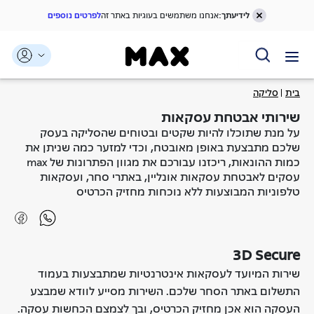
לידיעתך:
אנחנו משתמשים בעוגיות באתר זה
לפרטים נוספים
דלג אל תוכן ראשי
דלג אל תפריט ניווט
דלג אל תחתית העמוד
בית
סליקה
שירותי אבטחת עסקאות
על מנת שתוכלו להיות שקטים ובטוחים שהסליקה בעסק
שלכם מתבצעת באופן מאובטח, וכדי למזער כמה שניתן את
כמות ההונאות, ריכזנו עבורכם את מגוון הפתרונות של max
עסקים לאבטחת עסקאות אונליין, באתרי סחר, ועסקאות
טלפוניות המבוצעות ללא נוכחות מחזיק הכרטיס
3D Secure
שירות המיועד לעסקאות אינטרנטיות שמתבצעות בעמוד
התשלום באתר הסחר שלכם. השירות מסייע לוודא שמבצע
העסקה הוא אכן מחזיק הכרטיס, ובך לצמצם הכחשות עסקה.