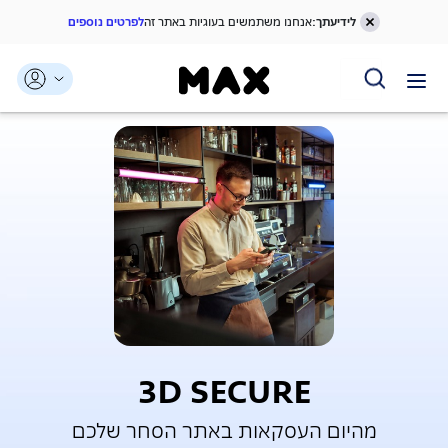
לידיעתך:
אנחנו משתמשים בעוגיות באתר זה
לפרטים נוספים
דלג אל תוכן ראשי
דלג אל תפריט ניווט
דלג אל תחתית העמוד
3D SECURE
מהיום העסקאות באתר הסחר שלכם