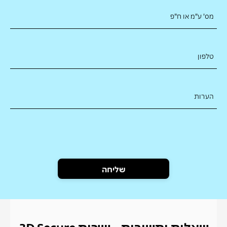
מס' ע"מ או ח"פ
טלפון
הערות
שליחה
שאלות ותשובות - שירות 3D Secure