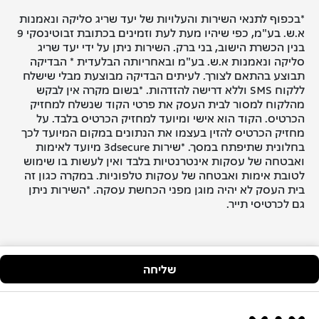
*בכפוף לתנאי השירות והעלויות של יעד שריג סליקה ונאמנות
א.ש. בע"מ, כפי שיהיו מעת לעת וזמינים בכתובת זבוטינסקי 9
בנין הכשרת הישוב, בני ברק. השירות ניתן על ידי יעד שריג
סליקה ונאמנות א.ש. בע"מ ובאחריותה הבלעדית * הבדיקה
תבוצע בהתאם לצורך. לעיתים הבדיקה מבוצעת מבלי שישלח
ללקוח SMS וללא דרישה להזדהות. *בשום מקרה אין לבקש
מהלקוח למסור לבית העסק את פרטי הקוד שנשלח למחזיק
הכרטיס. הקוד הוא אישי ומיועד למחזיק הכרטיס בלבד. על
מחזיק הכרטיס להזין בעצמו את הנתונים במקום המיועד לכך
בחלונית שתיפתח במסך. *שירות 3dsecure מיועד לאימות
ואבטחה של עסקות אינטרנטיות בלבד ואין לעשות בו שימוש
לטובת אימות ואבטחה של עסקות טלפוניות. במקרה כגון זה
בית העסק לא יהיה מוגן מפני הכחשת עסקה. *השירות ניתן
גם לכרטיסי תייר.
שליחה