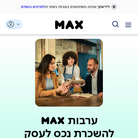
לידיעתך:
אנחנו משתמשים בעוגיות באתר זה
לפרטים נוספים
דלג אל תוכן ראשי
דלג אל תפריט ניווט
דלג אל תחתית העמוד
ערבות m_a_x
להשכרת נכס לעסק