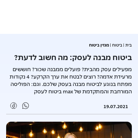
לידיעתך:
אנחנו משתמשים בעוגיות באתר זה
לפרטים נוספים
דלג אל תוכן ראשי
דלג אל תפריט ניווט
דלג אל תחתית העמוד
בית
ביטוח
מגזין ביטוח
ביטוח מבנה לעסק: מה חשוב לדעת?
מפעילים עסק מהבית? פועלים ממבנה שכור? חוששים
מרעידת אדמה? רוצים לבטח את ערך הקרקע? 4 נקודות
מפתח בנוגע לביטוח מבנה בעסק שלכם. וגם: הפוליסה
המורחבת והמתקדמת של max ביטוח לעסק
19.07.2021