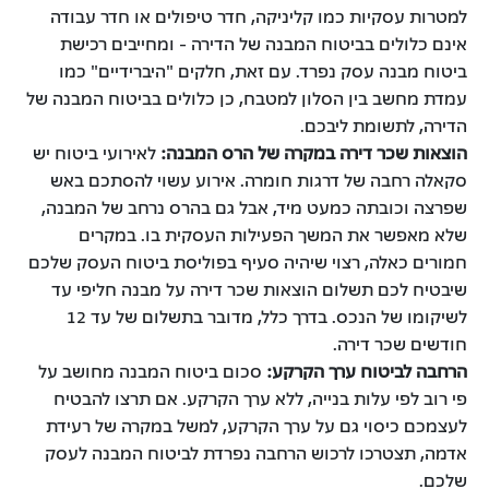
למטרות עסקיות כמו קליניקה, חדר טיפולים או חדר עבודה
אינם כלולים בביטוח המבנה של הדירה - ומחייבים רכישת
ביטוח מבנה עסק נפרד. עם זאת, חלקים "היברידיים" כמו
עמדת מחשב בין הסלון למטבח, כן כלולים בביטוח המבנה של
הדירה, לתשומת ליבכם.
הוצאות שכר דירה במקרה של הרס המבנה:
לאירועי ביטוח יש
סקאלה רחבה של דרגות חומרה. אירוע עשוי להסתכם באש
שפרצה וכובתה כמעט מיד, אבל גם בהרס נרחב של המבנה,
שלא מאפשר את המשך הפעילות העסקית בו. במקרים
חמורים כאלה, רצוי שיהיה סעיף בפוליסת ביטוח העסק שלכם
שיבטיח לכם תשלום הוצאות שכר דירה על מבנה חליפי עד
לשיקומו של הנכס. בדרך כלל, מדובר בתשלום של עד 12
חודשים שכר דירה.
הרחבה לביטוח ערך הקרקע:
סכום ביטוח המבנה מחושב על
פי רוב לפי עלות בנייה, ללא ערך הקרקע. אם תרצו להבטיח
לעצמכם כיסוי גם על ערך הקרקע, למשל במקרה של רעידת
אדמה, תצטרכו לרכוש הרחבה נפרדת לביטוח המבנה לעסק
שלכם.