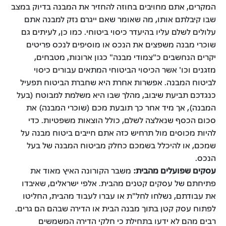
המקרים, אתם מחויבים בחוזה להחזיר את המבנה בדיוק במצב
שבו קיבלתם אותו, מה שאומר שאם ייגרם נזק למבנה אתם
עלולים לשלם עליו בהיעדר כיסוי ביטוחי. כמו כן, לעיתים גם
שוכרי מבנה משפצים את הנכס או מוסיפים לנכס פריטים
יקרים הנחשבים כ"צמודי מבנה" כגון ארונות, מטבחים,
מזגנים וכו' אשר הכיסוי הביטוחי המתאים עבורים כיסוי
לביטוח המבנה. אפשרות אחרת היא שחברת הביטוח תפעיל
כנגדכם תביעת שיבוב, מהלך שבו היא משלמת למבוטח (בעל
המבנה), אך מיד אחר כך תובעת מכם (שוכרי המבנה) את
סכום הכסף שנאלצה לשלם, כולל הוצאות משפטיות. כדי
להיות מכוסים מול תרחיש כזה אתם חייבים ביטוח מבנה על
שמכם, או להיכלל בשמכם כחלק מביטוח המבנה של בעל
הנכס.
עסקים שפועלים מהבית:
משבר הקורונה האיץ מאוד את
פתיחתם של עסקים קטנים מהבית. אלפי ישראלים, שאיבדו
את עבודתם, נשלחו לחל"ת או עברו לעבוד מהבית, החליטו
לפתוח עסק קטן בתוך מבנה הבית או הדירה שבהם הם גרים.
רבים מהם לא ידעו בתחילת כי חלקי הדירה המשמשים