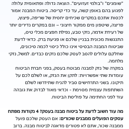
"שומנים" ו"בולמי זעזועים". הוצאה גדולה ופתאומית עלולה
לפגוע בהם באופן קשה, עד כדי קריסה. ביטוח המבנה אמור
לכסות אתכם במקרים שכיחים יחסית של שריפה, פיצוץ,
פריצה, שיטפון מים ממקור חיצוני – וגם במקרים נדירים יותר
של רעידת אדמה, נזקי טבע, נפילת חפצים מכלי טיס,
התנגשות מכונית בבניין שלכם או פגיעת ברק. כדאי לדעת
שביטוח המבנה הבסיסי אינו כולל כיסוי לכמה סיכונים,
שחלקם עלולים להסב לעסק שלכם נזקים כבדים. למשל, נזקי
מלחמה.
במקרה של נזק למבנה מבוטח בעסק, בפני חברת הביטוח
עומדות שתי אפשרויות: לתקן את הנזק, או לשלם לכם על
תיקונו. בשני התרחישים סביר להניח שתידרשו לשלם
השתתפות עצמית מסוימת - וכדאי מאוד לבדוק את גובהה
עוד לפני החתימה על פוליסת הביטוח.
מה עוד חשוב לדעת על ביטוח מבנה בעסק? 4 נקודות מפתח
עסקים הפועלים ממבנים שכורים:
אם העסק שלכם פועל
ממבנה שכור, אתם לא פטורים מדאגה לביטוח מבנה. ברוב