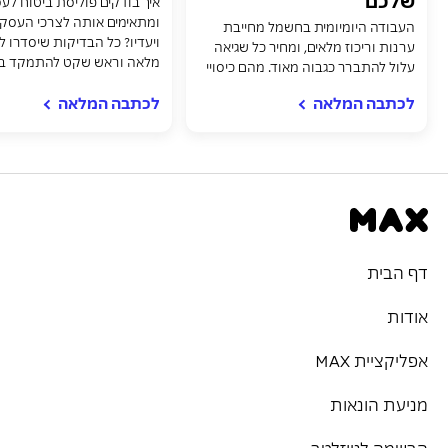
שלכם
איך בודקים פוליסת ביטוח ל
ומתאימים אותה לצרכי העס
העבודה היומיומית בחשמל מחייבת
ויעדיו? כל הבדיקות שיסדרו
ערנות וריכוז מלאים, ומחיר כל שגיאה
מלאה וראש שקט להתמקד 
עלול להתברר כגבוה מאוד. מהם כיסויי
האחריות המקצועית שאתם חייבים...
לכתבה המלאה
לכתבה המלאה
דף הבית
אודות
אפליקציית MAX
מניעת הונאות