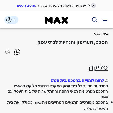
לידיעתך:
אנחנו משתמשים בעוגיות באתר זה
לפרטים נוספים
דלג אל תוכן ראשי
דלג אל תפריט ניווט
דלג אל תחתית העמוד
בית
כללי
הסכם, תעריפון והנחיות לבתי עסק
סליקה
לחצו לצפייה בהסכם בית עסק
1.
הסכם זה מחייב כל בית עסק המקבל שירותי סליקה ב-max
ההסכם מפרט את תנאי החוזה וההתקשרות של בית העסק עם
max.
בהסכם מפורטים התנאים המחייבים את max כסולק ואת בית
העסק כנסלק.