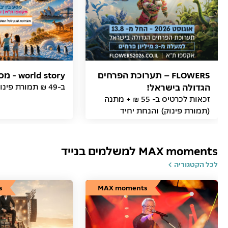
FLOWERS – תערוכת הפרחים
world story - מסע בין יבשות
הגדולה בישראל!
ב-49 ₪ תמורת פינוק
זכאות לכרטיס ב- 55 ₪ + מתנה
(תמורת פינוק) והנחת יחיד
MAX moments למשלמים בנייד
לכל הקטגוריה
s
MAX moments