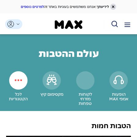
לידיעתך:
אנחנו משתמשים בעוגיות באתר זה
לפרטים נוספים
דלג אל תוכן ראשי
דלג אל תפריט ניווט
דלג אל תחתית העמוד
עולם ההטבות
הופעות
לקוחות
מקסימום קיץ
לכל
אמפי MAX
מזרחי
הקטגוריות
טפחות
הטבות חמות