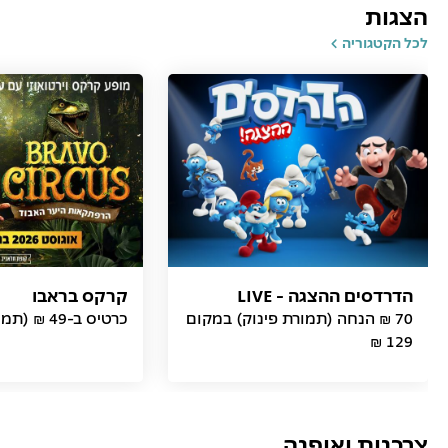
הצגות
לכל הקטגוריה
הדרדסים ההצגה - LIVE
קרקס בראבו
70 ₪ הנחה (תמורת פינוק) במקום
כרטיס ב-49 ₪ (תמורת פינוק)
129 ₪
צרכנות ואופנה