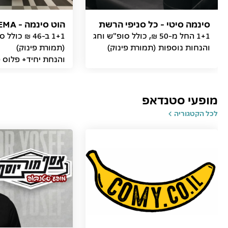
סינמה סיטי - כל סניפי הרשת
הוט סינמה - HOT CINEMA
1+1 החל מ-50 ₪, כולל סופ"ש וחג
1+1 ב-46 ₪ כו
והנחות נוספות (תמורת פינוק)
והנחת יחיד+ פלוס פ
ב-57 ₪
מופעי סטנדאפ
לכל הקטגוריה