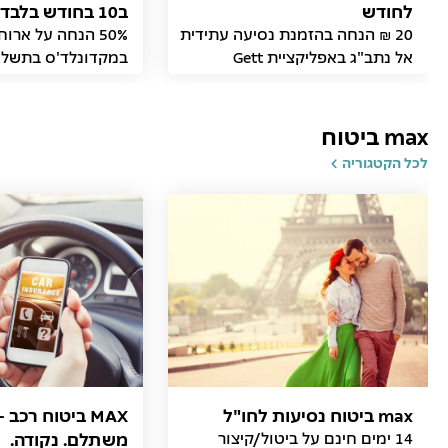
לחודש
ב10 בחודש בלבד
20 ₪ הנחה בהזמנת נסיעה עתידית
אל נתב"ג באפליקציית Gett
במקדונלד'ס בתשלו
הדיגיטלי בעמדת המ
max ביטוח
לכל הקטגוריה
max ביטוח נסיעות לחו"ל
MAX ביטוח רכב
14 ימים חינם על ביטול/קיצור
משתלם. נקודה.