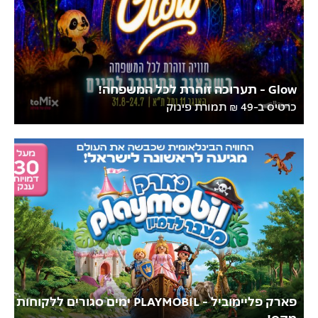
Glow - תערוכה זוהרת לכל המשפחה!
כרטיס ב-49 ₪ תמורת פינוק
פארק פליימוביל - PLAYMOBIL ימים סגורים ללקוחות
מקס!