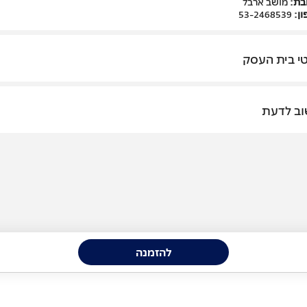
בת:
מושב ארבל
ן:
53-2468539
י בית העסק
ב לדעת
להזמנה