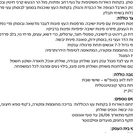
סתן.
בקתות
האירוח משקיפות על נוף רחב ופתוח, מול הר הגעש קרני חיטין ובס
וק הארבל הצופה אל הכ
נרת והגולן.
בקתות העץ שוכנות בסמוך לבוסתן עצי פרי
לות בשיחי תבלין.
ר כוללת:
סת חיצונית עם פינת ישיבה. מרפסות העץ פונות לעבר מדשאה ובוסתן פרי נפל
ת העצים, פיזרנו פינות ישיבה יפיפיות ופינות ברביקיו
ת גן, ריהוט גן לישיבה, ספסלי חצר, ערסלים, כרי דשא, עצים, פרחי נוי, בלב פרדס
ת הדר ועצי נוי, בוסתן ירוק, סאונה פינית יבשה
 ל-7 אנשים תחת פרגולה ענקית
כה מחוממת ומקורה, המתאימה לטיפולי הידרותרפיה
ת המנגל
 עץ לצד מנגל ענק ניצב שולחן עבודה, שולחן אוכל, תאורה ושקע חשמל
ם שולחנות משחק ושולחן פינג פונג, בילוי נעים ומהנה לכל המשפחה
בה כוללת:
חת בוקר קונטיננטלית
ק יין
ם נוספים:
במתחם האירוח 3 בקתות עץ הכוללות: בריכה מחוממת ומקורה, ג'קוזי ספא חיצוני,
ה יבשה וטניס שולחן
מתאריך 26/06 עד סוף אוגוסט
קף בחגים, מועדים וסילבסטר
י בית העסק: