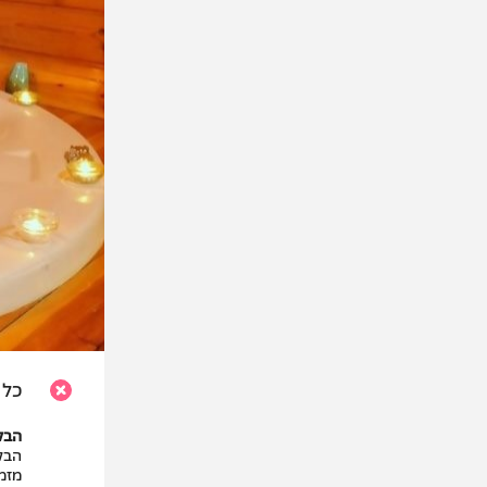
כל 
הב
ק
מזמ