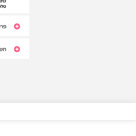
כתו
טלפו
פרט
חשו