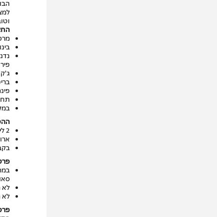
הבו
למצ
וטוב
החצ
מרפ
בינו
נדנד
פירו
ג'קוזי גדול
ברי
פינ
תחת
במקו
ההט
2 לילות לזוג בסופ"ש – שישי שבת
ארו
בקבו
פרטי
סאונ
לא תקף 
לא ת
פרט