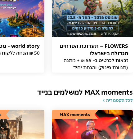
FLOWERS – תערוכת הפרחים
world story - מסע בין יבשות
הגדולה בישראל!
50 ₪ הנחה ללקוח תמורת פינוק
זכאות לכרטיס ב- 55 ₪ + מתנה
(תמורת פינוק) והנחת יחיד
MAX moments למשלמים בנייד
לכל הקטגוריה
s
MAX moments