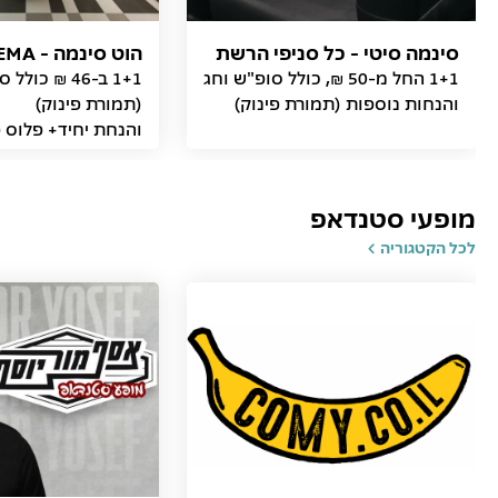
סינמה סיטי - כל סניפי הרשת
הוט סינמה - HOT CINEMA
1+1 החל מ-50 ₪, כולל סופ"ש וחג
1+1 ב-46 ₪ כו
והנחות נוספות (תמורת פינוק)
והנחת יחיד+ פלוס פ
ב-57 ₪
מופעי סטנדאפ
לכל הקטגוריה