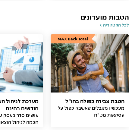
הטבות מועדונים
לכל הקטגוריה
MAX Back Total
הטבת צבירה כפולה בחו"ל
מעכשיו מקבלים קאשבק כפול על
חודשים בחינם
עסקאות מט"ח
עושים סדר בעסק ע
חכמה לניהול הוצאו