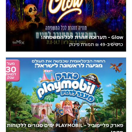
Glow - תערוכה זוהרת לכל המשפחה!
כרטיס ב-49 ₪ תמורת פינוק
פארק פליימוביל - PLAYMOBIL ימים סגורים ללקוחות
מקס!