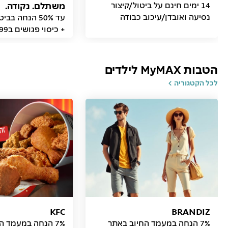
14 ימים חינם על ביטול/קיצור
משתלם. נקודה.
נסיעה ואובדן/עיכוב כבודה
עד 50% הנחה ב
+ כיסוי פגושים ב99 ₪
הטבות MyMAX לילדים
לכל הקטגוריה
KFC
BRANDIZ
7% הנחה במעמד החיוב באתר
7% הנחה במעמד החיוב