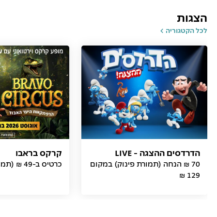
הצגות
לכל הקטגוריה
הדרדסים ההצגה - LIVE
קרקס בראבו
70 ₪ הנחה (תמורת פינוק) במקום
כרטיס ב-49 ₪ (תמורת פינוק)
129 ₪