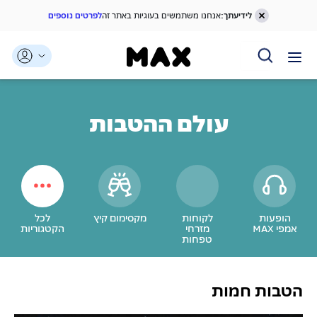
לידיעתך:
אנחנו משתמשים בעוגיות באתר זה
לפרטים נוספים
דלג אל תוכן ראשי
דלג אל תפריט ניווט
דלג אל תחתית העמוד
עולם ההטבות
הופעות
לקוחות
מקסימום קיץ
לכל
אמפי MAX
מזרחי
הקטגוריות
טפחות
הטבות חמות