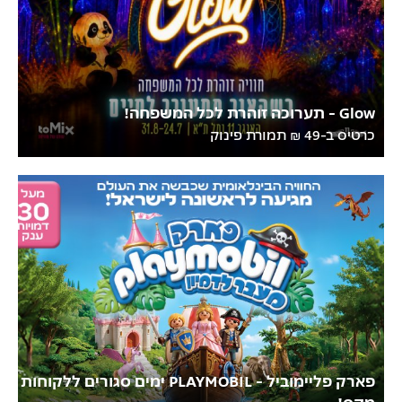
Glow - תערוכה זוהרת לכל המשפחה!
כרטיס ב-49 ₪ תמורת פינוק
פארק פליימוביל - PLAYMOBIL ימים סגורים ללקוחות
מקס!