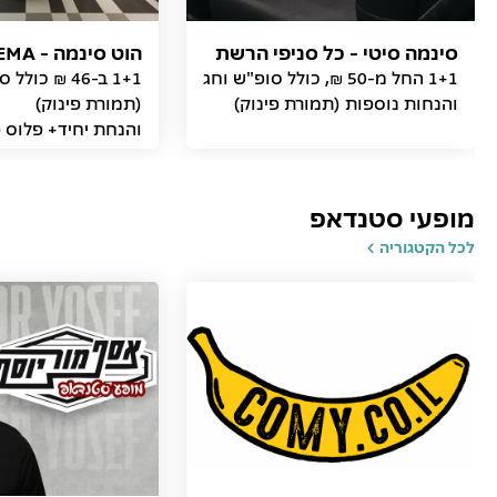
סינמה סיטי - כל סניפי הרשת
הוט סינמה - HOT CINEMA
1+1 החל מ-50 ₪, כולל סופ"ש וחג
1+1 ב-46 ₪ כו
והנחות נוספות (תמורת פינוק)
והנחת יחיד+ פלוס פ
ב-57 ₪
מופעי סטנדאפ
לכל הקטגוריה