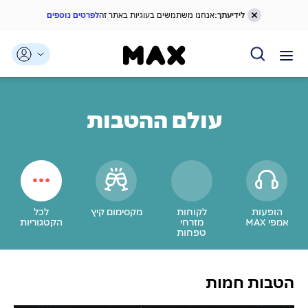
לידיעתך:
אנחנו משתמשים בעוגיות באתר זה
לפרטים נוספים
דלג אל תוכן ראשי
דלג אל תפריט ניווט
דלג אל תחתית העמוד
עולם ההטבות
הופעות
לקוחות
מקסימום קיץ
לכל
אמפי MAX
מזרחי
הקטגוריות
טפחות
הטבות חמות