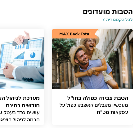
הטבות מועדונים
לכל הקטגוריה
MAX Back Total
הטבת צבירה כפולה בחו"ל
מעכשיו מקבלים קאשבק כפול על
חודשים בחינם
עסקאות מט"ח
עושים סדר בעסק ע
חכמה לניהול הוצאו