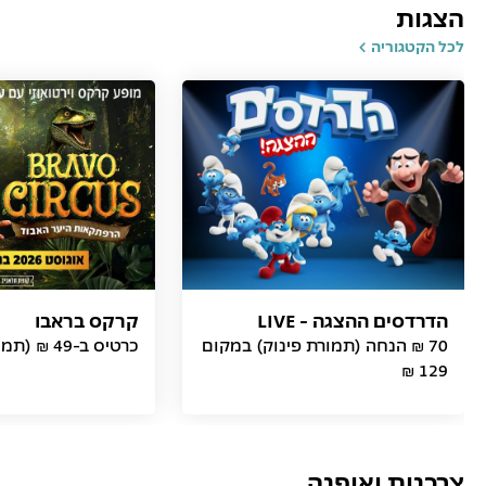
הצגות
לכל הקטגוריה
הדרדסים ההצגה - LIVE
קרקס בראבו
70 ₪ הנחה (תמורת פינוק) במקום
כרטיס ב-49 ₪ (תמורת פינוק)
129 ₪
צרכנות ואופנה