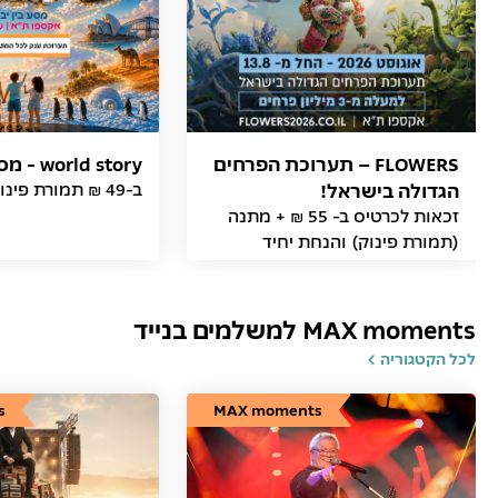
FLOWERS – תערוכת הפרחים
world story - מסע בין יבשות
הגדולה בישראל!
ב-49 ₪ תמורת פינוק
זכאות לכרטיס ב- 55 ₪ + מתנה
(תמורת פינוק) והנחת יחיד
MAX moments למשלמים בנייד
לכל הקטגוריה
s
MAX moments