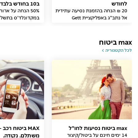
לחודש
ב10 בחודש בלבד
20 ₪ הנחה בהזמנת נסיעה עתידית
אל נתב"ג באפליקציית Gett
במקדונלד'ס בתשלו
הדיגיטלי בעמדת המ
max ביטוח
לכל הקטגוריה
max ביטוח נסיעות לחו"ל
MAX ביטוח רכב
14 ימים חינם על ביטול/קיצור
משתלם. נקודה.