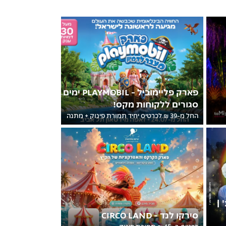
פארק פליימוביל - PLAYMOBIL ימים
סגורים ללקוחות מקס!
החל מ-39 ₪ לכרטיס יחיד תמורת פינוק + מתנה
 |
סירקו לנד - CIRCO LAND
כרטיס ב- 45 ₪ תמורת פינוק