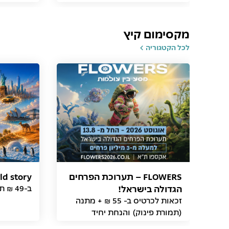
מקסימום קיץ
לכל הקטגוריה
FLOWERS – תערוכת הפרחים
world story - מסע ב
הגדולה בישראל!
ב-49 ₪ תמורת פינוק
זכאות לכרטיס ב- 55 ₪ + מתנה
(תמורת פינוק) והנחת יחיד