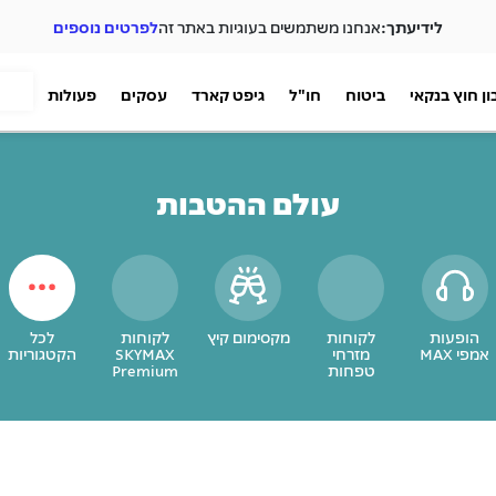
לידיעתך:
אנחנו משתמשים בעוגיות באתר זה
לפרטים נוספים
ן חוץ בנקאי
ביטוח
חו"ל
גיפט קארד
עסקים
פעולות
עולם ההטבות
הופעות
לקוחות
מקסימום קיץ
לקוחות
לכל
אמפי MAX
מזרחי
SKYMAX
הקטגוריות
טפחות
Premium