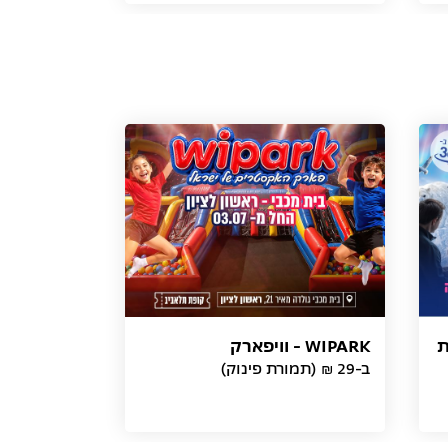
ת
WIPARK - וויפארק
ב-29 ₪ (תמורת פינוק)