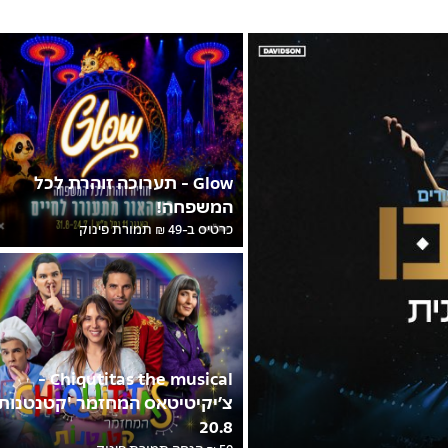
Glow - תערוכה זוהרת לכל
המשפחה!
כרטיס ב-49 ₪ תמורת פינוק
Chiqutitas the musical -
צ’יקיטיטאס המחזמר 'קטנטנות'
20.8
50 ₪ הנחה תמורת פינוק