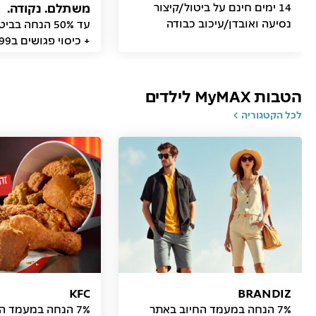
14 ימים חינם על ביטול/קיצור
משתלם. נקודה.
נסיעה ואובדן/עיכוב כבודה
עד 50% הנחה ב
+ כיסוי פגושים ב99 ₪
הטבות MyMAX לילדים
לכל הקטגוריה
KFC
BRANDIZ
7% הנחה במעמד החיוב באתר
7% הנחה במעמד החיוב