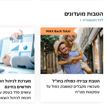
הטבות מועדונים
לכל הקטגוריה
MAX Back Total
הטבת צבירה כפולה בחו"ל
מעכשיו מקבלים קאשבק כפול על
חודשים בחינם
עסקאות מט"ח
עושים סדר בעסק ע
חכמה לניהול הוצאו