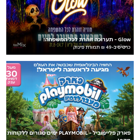
Glow - תערוכה זוהרת לכל המשפחה!
כרטיס ב-49 ₪ תמורת פינוק
פארק פליימוביל - PLAYMOBIL ימים סגורים ללקוחות
מקס!