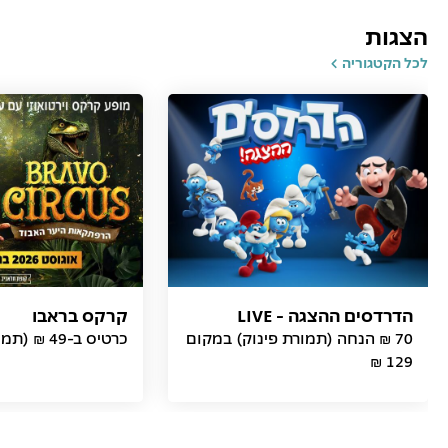
הצגות
לכל הקטגוריה
הדרדסים ההצגה - LIVE
קרקס בראבו
70 ₪ הנחה (תמורת פינוק) במקום
כרטיס ב-49 ₪ (תמורת פינוק)
129 ₪