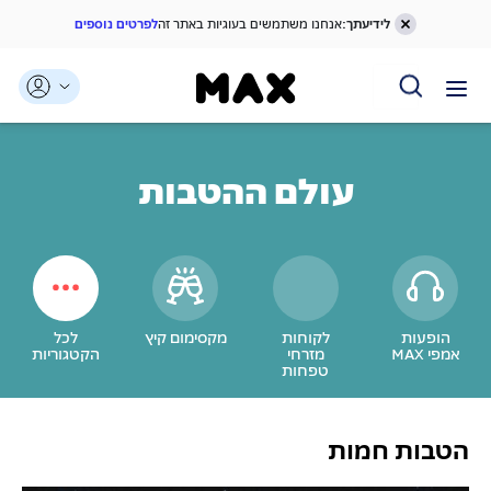
לידיעתך:
אנחנו משתמשים בעוגיות באתר זה
לפרטים נוספים
דלג אל תוכן ראשי
דלג אל תפריט ניווט
דלג אל תחתית העמוד
עולם ההטבות
הופעות
לקוחות
מקסימום קיץ
לכל
אמפי MAX
מזרחי
הקטגוריות
טפחות
הטבות חמות