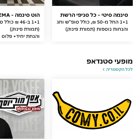
סינמה סיטי - כל סניפי הרשת
הוט סינמה - HOT CINEMA
1+1 החל מ-50 ₪, כולל סופ"ש וחג
1+1 ב-46 ₪ כו
והנחות נוספות (תמורת פינוק)
והנחת יחיד+ פלוס פ
ב-57 ₪
מופעי סטנדאפ
לכל הקטגוריה