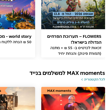
FLOWERS – תערוכת הפרחים
world story - מסע בין יבשות
הגדולה בישראל!
50 ₪ הנחה ללקוח תמורת פינוק
זכאות לכרטיס ב- 55 ₪ + מתנה
(תמורת פינוק) והנחת יחיד
MAX moments למשלמים בנייד
לכל הקטגוריה
s
MAX moments