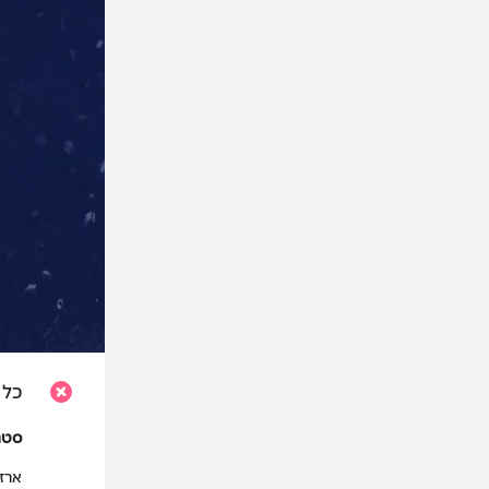
כל 
סטנד
ארז