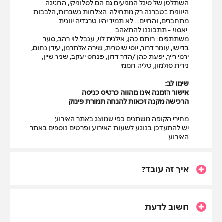
השתלטן של סיגל המגיעים גם הם לסלוניקי, החגיגה
היוונית בטברנה רק מתחילה. הצלחות נשברות, הלבבות
מתחברים, והחיים… לא תמיד יהיו טרגדיה יוונית.
יאסו! - תתכוננו להתאהב
משתתפים: רותם כהן, אילנית לוי, ענבל לוי רהב, סער
בדישי, עומר דרור, יוסי שיטרית, שירה אלתרמן, עידן נחום,
ירמי רייך, יפעת כהן /הדר דדון, פנחס יעקב, שניר שיין,
נירית סולמון, טליה חממי
שימו לב:
אישור הזמנה אינו מהווה כרטיס כניסה
הרכישה מקנה זכאות להנחה תמורת פינוק
מחירי הקופה משתנים כפי שמוצג באתר האירוע
יש להתעדכן בנוגע לשעות האירוע ופרטים נוספים באתר
האירוע
איך זה עובד?
חשוב לדעת