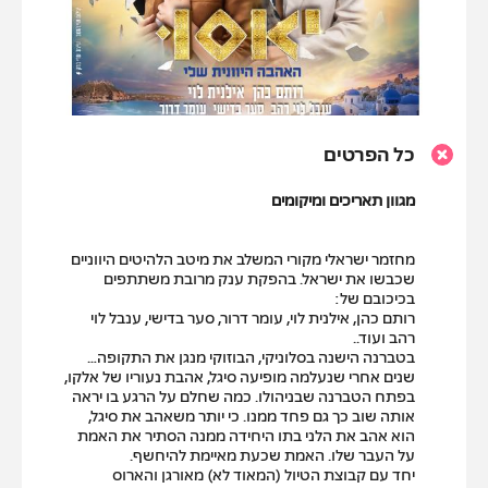
כל הפרטים
מגוון תאריכים ומיקומים
מחזמר ישראלי מקורי המשלב את מיטב הלהיטים היווניים
שכבשו את ישראל. בהפקת ענק מרובת משתתפים
בכיכובם של:
רותם כהן, אילנית לוי, עומר דרור, סער בדישי, ענבל לוי
רהב ועוד..
בטברנה הישנה בסלוניקי, הבוזוקי מנגן את התקופה…
שנים אחרי שנעלמה מופיעה סיגל, אהבת נעוריו של אלקו,
בפתח הטברנה שבניהולו. כמה שחלם על הרגע בו יראה
אותה שוב כך גם פחד ממנו. כי יותר משאהב את סיגל,
הוא אהב את הלני בתו היחידה ממנה הסתיר את האמת
על העבר שלו. האמת שכעת מאיימת להיחשף.
יחד עם קבוצת הטיול (המאוד לא) מאורגן והארוס