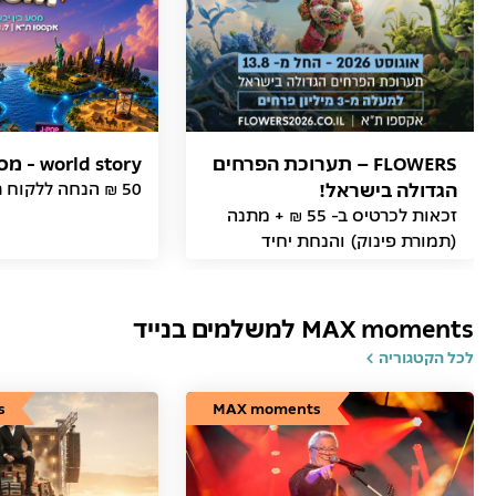
FLOWERS – תערוכת הפרחים
world story - מסע בין יבשות
הגדולה בישראל!
50 ₪ הנחה ללקוח תמורת פינוק
זכאות לכרטיס ב- 55 ₪ + מתנה
(תמורת פינוק) והנחת יחיד
MAX moments למשלמים בנייד
לכל הקטגוריה
s
MAX moments