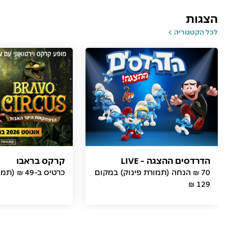
הצגות
לכל הקטגוריה
הדרדסים ההצגה - LIVE
קרקס בראבו
70 ₪ הנחה (תמורת פינוק) במקום
כרטיס ב-49 ₪ (תמורת פינוק)
129 ₪