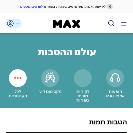
לידיעתך:
אנחנו משתמשים בעוגיות באתר זה
לפרטים נוספים
דלג אל תוכן ראשי
דלג אל תפריט ניווט
דלג אל תחתית העמוד
עולם ההטבות
הופעות
לקוחות
מקסימום קיץ
לכל
אמפי MAX
מזרחי
הקטגוריות
טפחות
הטבות חמות