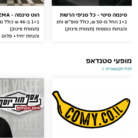
סינמה סיטי - כל סניפי הרשת
הוט סינמה - HOT CINEMA
1+1 החל מ-50 ₪, כולל סופ"ש וחג
1+1 ב-46 ₪ כו
והנחות נוספות (תמורת פינוק)
והנחת יחיד+ פלוס פ
ב-57 ₪
מופעי סטנדאפ
לכל הקטגוריה