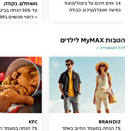
14 ימים חינם על ביטול/קיצור
משתלם. נקודה.
נסיעה ואובדן/עיכוב כבודה
עד 50% הנחה ב
+ כיסוי פגושים ב99 ₪
הטבות MyMAX לילדים
לכל הקטגוריה
KFC
BRANDIZ
7% הנחה במעמד החיוב באתר
7% הנחה במעמד החיוב