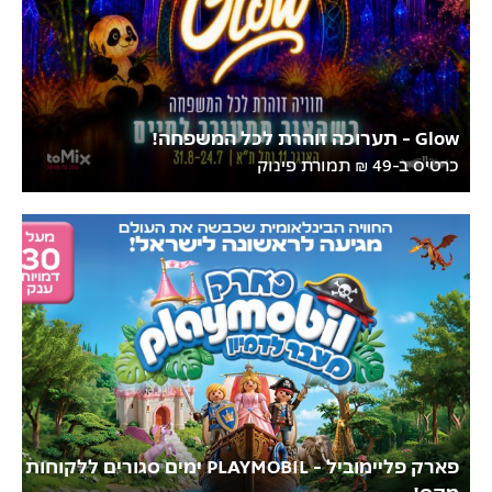
Glow - תערוכה זוהרת לכל המשפחה!
כרטיס ב-49 ₪ תמורת פינוק
פארק פליימוביל - PLAYMOBIL ימים סגורים ללקוחות
מקס!