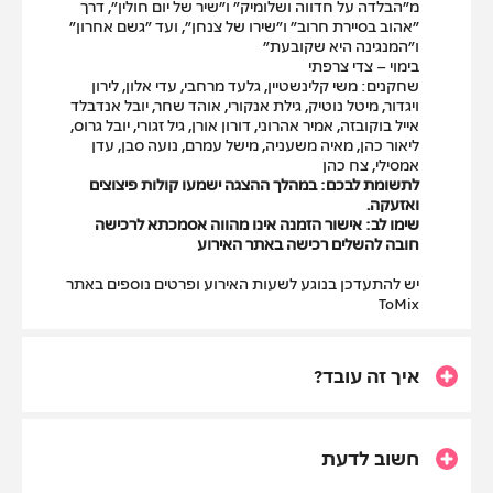
מ״הבלדה על חדווה ושלומיק״ ו״שיר של יום חולין״, דרך
״אהוב בסיירת חרוב״ ו״שירו של צנחן״, ועד ״גשם אחרון״
ו״המנגינה היא שקובעת״
בימוי – צדי צרפתי
שחקנים: משי קלינשטיין, גלעד מרחבי, עדי אלון, לירון
ויגדור, מיטל נוטיק, גילת אנקורי, אוהד שחר, יובל אנדבלד
אייל בוקובזה, אמיר אהרוני, דורון אורן, גיל זגורי, יובל גרוס,
ליאור כהן, מאיה משעניה, מישל עמרם, נועה סבן, עדן
אמסילי, צח כהן
לתשומת לבכם: במהלך ההצגה ישמעו קולות פיצוצים
ואזעקה.
שימו לב:
אישור הזמנה אינו מהווה אסמכתא לרכישה
חובה להשלים רכישה באתר האירוע
יש להתעדכן בנוגע לשעות האירוע ופרטים נוספים באתר
ToMix
איך זה עובד?
חשוב לדעת