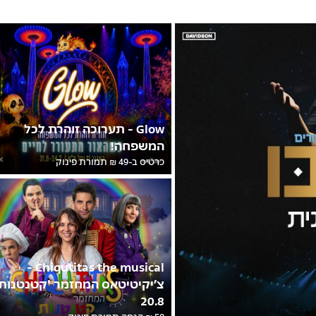
Glow - תערוכה זוהרת לכל
המשפחה!
כרטיס ב-49 ₪ תמורת פינוק
Chiqutitas the musical -
צ’יקיטיטאס המחזמר 'קטנטנות'
20.8
50 ₪ הנחה תמורת פינוק