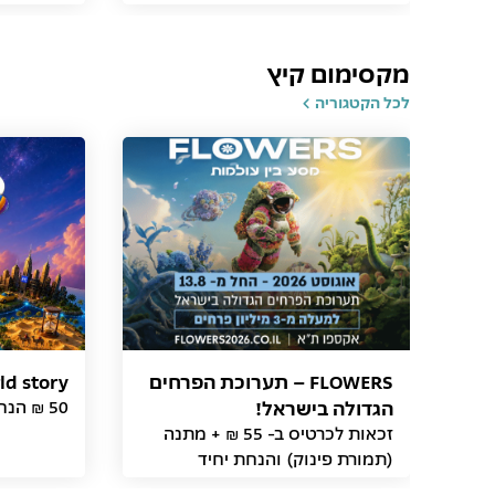
מקסימום קיץ
לכל הקטגוריה
FLOWERS – תערוכת הפרחים
world story - מסע ב
הגדולה בישראל!
50 ₪ הנחה ללקוח תמורת פינוק
זכאות לכרטיס ב- 55 ₪ + מתנה
(תמורת פינוק) והנחת יחיד