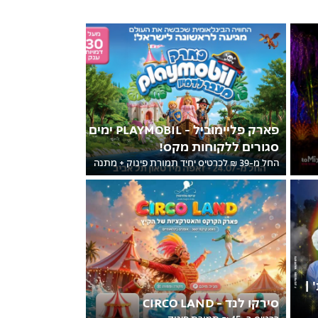
פארק פליימוביל - PLAYMOBIL ימים
סגורים ללקוחות מקס!
החל מ-39 ₪ לכרטיס יחיד תמורת פינוק + מתנה
 |
סירקו לנד - CIRCO LAND
כרטיס ב- 45 ₪ תמורת פינוק