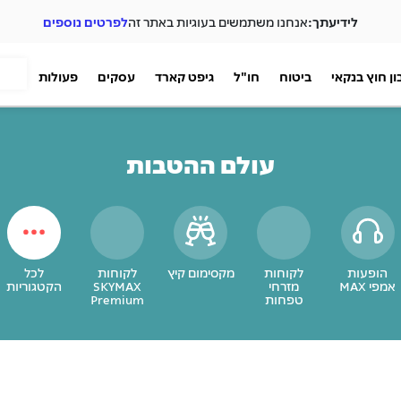
לידיעתך:
אנחנו משתמשים בעוגיות באתר זה
לפרטים נוספים
ן חוץ בנקאי
ביטוח
חו"ל
גיפט קארד
עסקים
פעולות
עולם ההטבות
הופעות
לקוחות
מקסימום קיץ
לקוחות
לכל
אמפי MAX
מזרחי
SKYMAX
הקטגוריות
טפחות
Premium