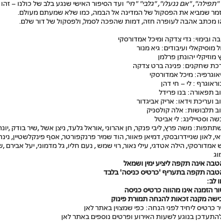
"
תפילה
"
,
"
אם ננעלו", "גלבי" "חי"
ועד הסיפור האישי שנגע בלב של כולנו – זהו
מר שמביא את הפסקול של המדינה אל הבמה, כמו שלא שמעתם מעולם
.
 מכתב אהבה לעופרה חזה, דמות שהפכה לסמל, ולפסקול של דור שלם
.
ה ובימוי: גדי צדקה ומיכל אמדורסקי
ל מוסיקאלי ועיבודים: גיא מנור
ץ מוזיקלי יהונתן פרלמן
כת שחקנים: פנינה ברט צדקה
אוגרפיה: מיכל אמדורסקי
וראוגרף : לי – חי דהן
ב תפאורה: בנו פרידל
ב ועריכת וידאו: אריק אביגדור
ב תלבושות: אלה קולסניק
ה וסטיילינג: לי אביטל
תפות: משה פרץ, ליבי פנקר, חן אהרוני ,אוראל גלעד, ניצן אשל ,שיר בודק ,יונת
י, לאון שניידרובסקי, דמיאן פאוור, הוד שמיר פרנקפורטר, אסף פינקלשטיין, נינה
אמדורסקי, הילה אטדגי, עילי נאור, רוי שמש , נעם חליו, גל מדמוני, יעל אבירם ,ש
וג
טבה אינה תקפה ליציע ימין ושמאל
טבה תקפה בתעריף 'כרטיס כניסה' בלבד
 לב:
ר הזמנה אינו מהווה כרטיס כניסה
ישה מקנה זכאות להנחה תמורת פינוק
 כרטיס ליחיד לפני הנחה: כפי שמצוין באתר לאן
התעדכן בנוגע לשעות האירוע ופרטים נוספים באתר לאן