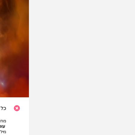
כל 
מחז
עופ
מיל