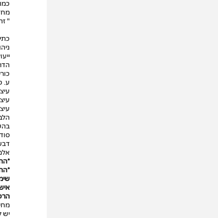
כמו
מחז
"
זהו
כתיב
ניהו
ייעו
הדר
כורי
ע. כ
עיצו
עיצו
עיצו
הלבש
בהשת
סודא
דבש 
אלמ
*הה
*הה
שימו
אישו
הרכ
מחיר
יש ל