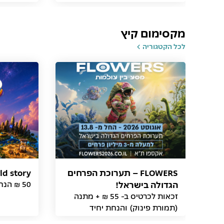
מקסימום קיץ
לכל הקטגוריה
FLOWERS – תערוכת הפרחים
world story - מסע ב
הגדולה בישראל!
50 ₪ הנחה ללקוח תמורת פינוק
זכאות לכרטיס ב- 55 ₪ + מתנה
(תמורת פינוק) והנחת יחיד