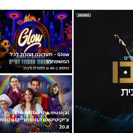
Glow - תערוכה זוהרת לכל
המשפחה!
כרטיס ב-49 ₪ תמורת פינוק
Chiqutitas the musical -
צ’יקיטיטאס המחזמר 'קטנטנות'
20.8
50 ₪ הנחה תמורת פינוק