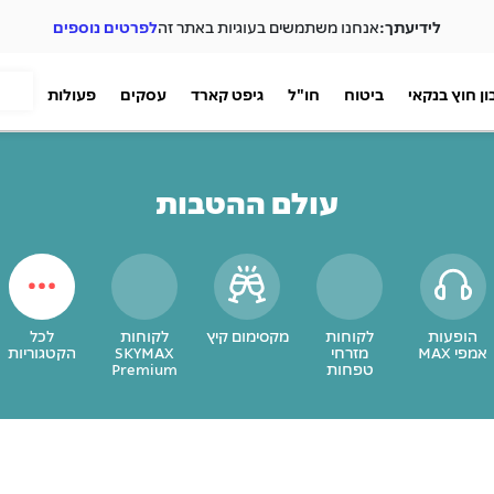
לידיעתך:
אנחנו משתמשים בעוגיות באתר זה
לפרטים נוספים
ן חוץ בנקאי
ביטוח
חו"ל
גיפט קארד
עסקים
פעולות
עולם ההטבות
הופעות
לקוחות
מקסימום קיץ
לקוחות
לכל
אמפי MAX
מזרחי
SKYMAX
הקטגוריות
טפחות
Premium