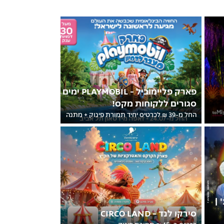
פארק פליימוביל - PLAYMOBIL ימים
סגורים ללקוחות מקס!
החל מ-39 ₪ לכרטיס יחיד תמורת פינוק + מתנה
 |
סירקו לנד - CIRCO LAND
כרטיס ב- 45 ₪ תמורת פינוק