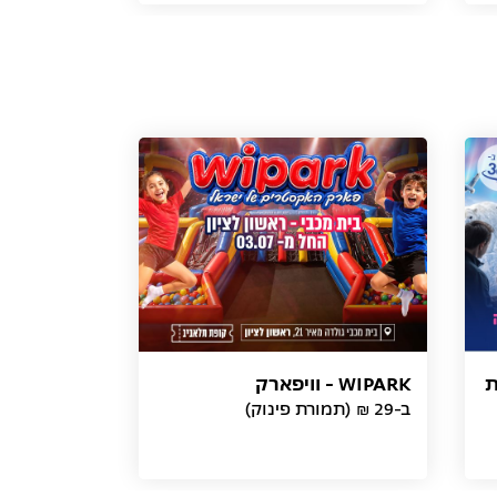
ת
WIPARK - וויפארק
ב-29 ₪ (תמורת פינוק)