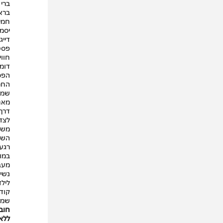
ברי 
בראל
חמישי 
יסמי
דייג
חווי
דומ
החמ
שמחב
דרך 
לצד 
משפ
השנ
רגע 
במוז
נשימ
ליל
קודמ
שמת
חוב
ללא