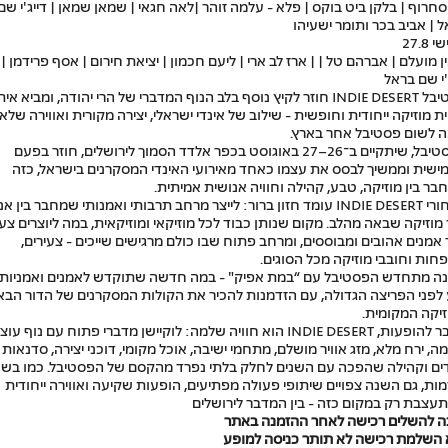
סחרוף | בלקן ביט בוקס | פלא - עלמה זוהר |לאה חגאי | שמאן שמאן | דייג'י שם
 | אביב בכר ותומר ישעיהו
27.8
ן מועלם | אברהם טל | | ארז לב ארי | ליעם חכמון | יציאת חירום | אסף פרידמן |
'י שם בראל
פסטיבל INDIE DESERT חוזר לקיץ נוסף בלב הנוף המדברי של הרי יהודה, ומביא אית
ית מוזיקה ייחודית וחופשית - שילוב של אינדי ישראלי, יצירה מקורית ואווירה שלא
ה לשום פסטיבל אחר בארץ.
הפסטיבל, שיתקיים ב־26–27 באוגוסט בכפר אלדד הסמוך לירושלים, חוזר בפעם
ישית וממשיך לבסס את עצמו כאחד מאירועי האינדי המסקרנים בישראל, כזה
ר בין מוזיקה, טבע, קהילה וחוויה אנושית אמיתית.
מאחורי INDIE DESERT עומד חזון ברור: לייצר מרחב תרבותי ואמנותי שמחבר בין 
מוזיקה שבאה מהלב. מקום שנותן כבוד לכל מוזיקאי ומוזיקאית, במה ליוצרים צעי
אמנים אהובים ומבוססים, ומרחב פתוח שבו כולם מרגישים שייכים - צעירים,
חות וחובבי מוזיקה מכל הסוגים.
ה מתחדש הפסטיבל עם “במת אפיק" - במה חדשה שתוקדש לאמנים ואמניות
לפני הפריצה הגדולה, עם הזדמנות להכיר את הקולות המסקרנים של הדור הבא
יקה המקומית.
מעבר להופעות, INDIE DESERT הוא חוויה שלמה: לוקיישן מדברי פתוח עם נוף עוצ
ה, ירח מלא, מזג אוויר מושלם, מתחמי ישיבה, אוכל מקומי, דוכני יצירה, סדנאות
דים וקהילה שהפכה עם השנים לחלק בלתי נפרד מהקסם של הפסטיבל. כמו בשנ
ות, גם השנה צפויים שיתופי פעולה מפתיעים, הופעות שקיעה ואווירה ייחודית
עצבת רק במקום כזה - בין המדבר לירושלים
ה להשלים רכישה לאחר ההזמנה באתר
 השלמת רכישה לא תותר כניסה למופע