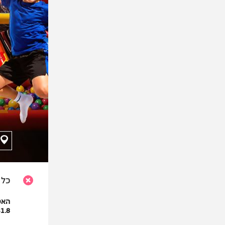
כל 
האטר
31.8