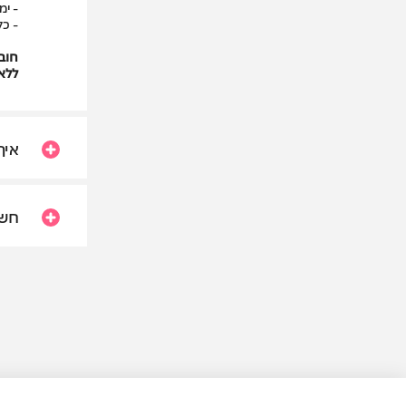
- ימי שישי
- כל
חוב
ללא
איך
חשו