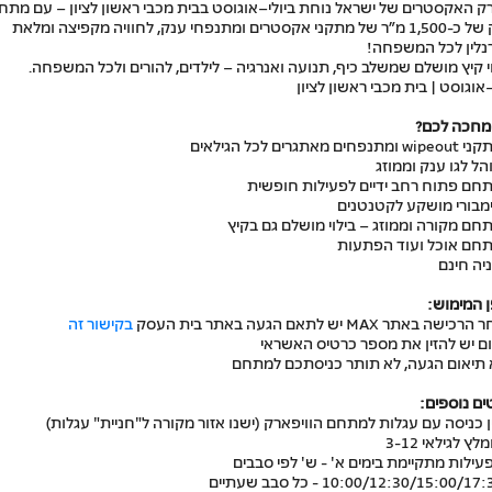
 האקסטרים של ישראל נוחת ביולי–אוגוסט בבית מכבי ראשון לציון – עם מתח
ענק של כ-1,500 מ”ר של מתקני אקסטרים ומתנפחי ענק, לחוויה מקפיצה ומלאת
נלין לכל המשפחה!
י קיץ מושלם שמשלב כיף, תנועה ואנרגיה – לילדים, להורים ולכל המשפחה.
–אוגוסט | בית מכבי ראשון לציון
מחכה לכם?
תנפחים מאתגרים לכל הגילאים
הל לגו ענק וממוזג
תחם פתוח רחב ידיים לפעילות חופשית
ימבורי מושקע לקטנטנים
חם מקורה וממוזג – בילוי מושלם גם בקיץ
תחם אוכל ועוד הפתעות
יה חינם
 המימוש:
ישה באתר MAX יש לתאם הגעה באתר בית העסק
בקישור זה
ם יש להזין את מספר כרטיס האשראי
 תיאום הגעה, לא תותר כניסתכם למתחם
ם נוספים:
ן כניסה עם עגלות למתחם הוויפארק (ישנו אזור מקורה ל"חניית" עגלות)
לץ לגילאי 3-12
עילות מתקיימת בימים א' - ש' לפי סבבים