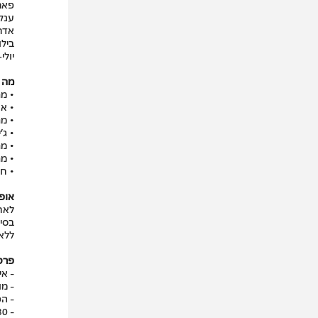
פארק
אדר
בילו
יולי
מה 
• מתקני wipeout ומ
• או
• מ
• ג’
• מת
• מ
• חנ
אופן
לאחר הרכ
בסיו
ללא
פרטי
- אי
- מומ
- הפ
- 10:00/12:30/15:00/17:30 - כל סבב שעתיים