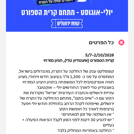
כל הפרטים
5/7-2/10/2026
קרית הספורט (איצטדיון טדי), חניון מזרחי
קומפלקס ענק של החלקה על הקרח, מהגדולים בישראל,
המתפרס על פני כ- 1,300 מ"ר בעיצוב חדש וייחודי, מציע
חוויה אטרקטיבית לכל המשפחה בחניון היציע המזרחי
באצטדיון טדי לאורך החודשים יולי – אוקטובר.
עיריית ירושלים והחברה העירונית 'אריאל' מקררות את
הקיץ עם ה-"אייס בוקס", מתחם ההחלקה על הקרח של
ירושלים, שייפתח לקהל הרחב בתחילת חודש יולי ויפעל
ברציפות לאורך כל חופשת הקיץ.
* אין השלמה של זמן למאחרים!
* יש להגיע 30 דקות לפני הזמן לקבל הוראות הפעלה +
נעליים
* החלקה באחריות המחליק בלבד