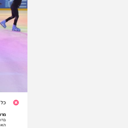
כל 
מרכ
ברוכ
האט