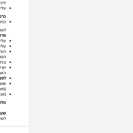
ידכם
עלי
כרט
כניסה
לאת
פרטי
עלי
עלי
העל
המת
בכל
יש ל
האת
לפני
(מות
מוג
טלפו
שעו
לשע