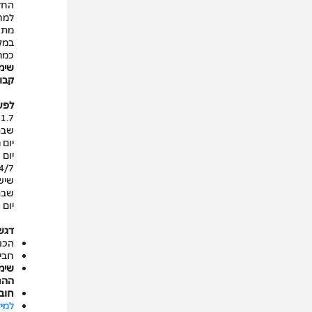
החל
מתחמ
במקו
כמר
שימו
קבוצ
לפעילויות
1.7 עד 23/7
שבת - 0:00
יום רביעי - 2/7
יום חמישי 23/7
24/7 עד 
שישי - 0:00
שבת - 0:00
יום שני 31/8 
דגש
הכנ
חבי
שימ
ההח
חוב
למיל