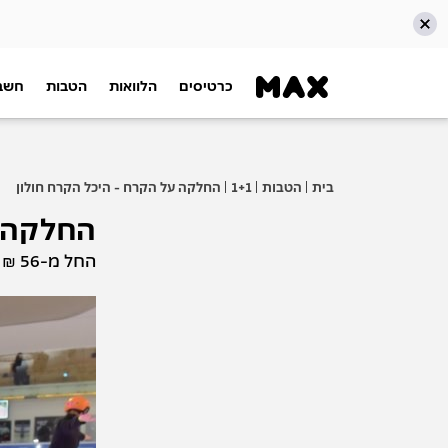
כרטיסים
הלוואות
הטבות
חשבו
דלג אל תוכן ראשי
דלג אל תפריט ניווט
דלג אל תחתית העמוד
בית
הטבות
1+1
החלקה על הקרח - היכל הקרח חולון
החלקה ע
החל מ-56 ₪