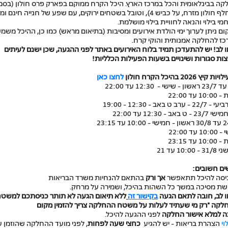
קה בבינלאומית והכל במרכז הארץ.
היכל הקרח ממוקם בפארק פרס חולון (בסמ
למחלף חולון מזרח, על כביש 4), וטובל בשטחים ירוקים, עם שפע של חנייה חינם ומ
י בילוי והנאה לחוויית בילוי מושלמת.
ם ניתן לערוך ימי הולדת אירועים ומסיבות (בתיאום מראש)
כמו כן, ההיכל משמ
כז להחלקה אמנותית והוקי קרח.
 לב! יש להתעדכן תמיד בלוח האירועים באתר לפני ההגעה, שכן ישנם לעיתים
ות סגורות ושינויים בשעות הפעילות הכלליות!
 קיץ 2026 בהיכל הקרח חולון
לחצו כאן
ראשון - שישי - 12:30 עד 22:00
1 עד 22:00
2 - ערב ט באב - 12:30 - 19:00
 - ט באב - 12:30 עד 22:00
30/8
ראשון - חמישי - 10:00 עד 23:15
1 עד 22:00
1 עד 23:15
- 10:00 עד 21
ים חשובים:
יסה להיכל תתאפשר
אך ורק
בהתאם להנחיות משרד הבריאות
שת מסיכה במשך כל השהות בהיכל, ושמירה על מרחק.
ו לב, חובה לתאם הגעה
בקישור זה
ללא תיאום הגעה לא תותר כניסתכם למשט
לקה
*רק מי שעתיד לעלות על משטח ההחלקה צריך להזמין מקום
ה למלא אישור החלקה
לפני ההגעה להיכל.
וי
הצהרת בריאות - יש להגיע
כחצי שעה לפחות
, לפני מועד ההחלקה שהוזמן ע