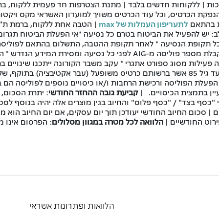
ות | ללקוחות חדשים בלבד | מתנת הצטרפות חד פעמית ללקוח, בר
ס למשך 12 חודשים ממועד הנפקת הכרטיס, וכל עוד הכרטיס משויך למועדון האשראי 
לתעריפון העמלות של max
| הטבה אחת ללקוח, ברמת ת"ז
ב: יש להפעיל את הביטוח בטרם כל נסיעה *אי הפעלת הביטוח תגרום 
לכל תקופת הנסיעה * לאחר תקופת ההטבה, התשלום בהתאם לפוליסה ש
לתוקפו רק בכפוף להפעלת הביטוח לפני כל נסיעה וקבלת מספר פוליסה מ-AIG 
ה פעילות מסוג ספורט אתגרי * עקב משבר הקורונה ייתכנו שינויים 
חינם הם מחזיקי כרטיס max, תושבי ישראל מגיל 18 עד גיל 85 אשר ברשותם כרטיס משופעל (ע
קביעת גובה ההחזר החודשי
: יתרת הסכום,
י "כסף בצד" / "כסף פלוס" והחיוב בגין מוצרים אלה יהיה בנוסף לסכ
הגבוה מבניהם | סכום החיוב החודשי יעודכן תוך יום עסקים, אם יום החיוב 
ירוט החודשיים |
הלוואה לכל מטרה במגוון מסלולים
: הפרסום אינו מ
הלוואות ופתרונות אשראי