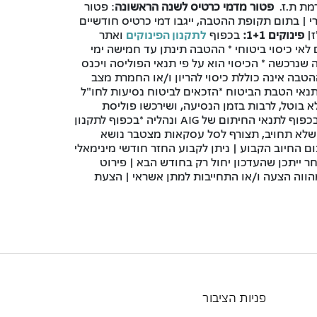
מת ת.ז.
פטור מדמי כרטיס לשנה הראשונה
: פטור
מקס ויקטורי | בתום תקופת ההטבה, ייגבו דמי כרטיס חודשיים
|
פינוקים 1+1:
בכפוף
לתקנון הפינוקים
ואתר
לאי כיסוי ביטוחי * ההטבה תינתן עד חמישה ימי
נרכשה * הכיסוי הוא על פי תנאי הפוליסה ויכנס
לפני כל נסיעה ומסירת המידע הנדרש * ההטבה אינה כוללת כיסוי להריון ו/או החמרת מצב
בתנאי הטבת הביטוח *הזכאים לביטוח נסיעות לחו"ל
בר אקטיבציה) בתוקף, שלא בוטל, לרבות בזמן הנסיעה, ושירכשו פוליסת
ביטוח נסיעות לחו"ל של AIG. *קבלת ההטבה ב-AIG, הפעלת הפוליסה ורכישת הרחבות ו/או כיסויים נוספים לפוליסה הם בכפוף לתנאי החיתום של AIG ונהליה *בכפוף לתקנון
 שלא תחויב, תצורף לסל עסקאות מצטבר נושא
ום החיוב הקבוע | ניתן לקבוע החזר חודשי מינימאלי
הוא מחר ייתכן שהעדכון יחול רק בחודש הבא | פירוט
הווה הצעה ו/או התחייבות למתן אשראי | הצעת
פניות הציבור