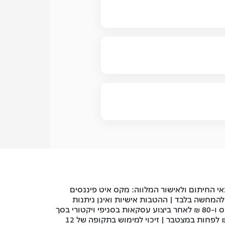
נאי החיתום ולאישור המלווה: מקס איט פיננסים
להמחשה בלבד | ההטבות אישיות ואינן ניתנות
: 130 ₪ שיינתנו כזיכוי במעמד עסקה בחלוקה ל-50 ₪ לאחר 24 שעות מהפעלת הכרטיס ו-80 ₪ לאחר ביצוע עסקאות בסניפי ויקטורי בסך
500 ₪ לפחות במצטבר. יש לעדכן 24 שעות מהפעלת הכרטיס ו-80 ₪ לאחר ביצוע עסקאות בסניפי ויקטורי בסך של 500 ₪ לפחות במצטבר | זיכוי למימוש בתקופה של 12