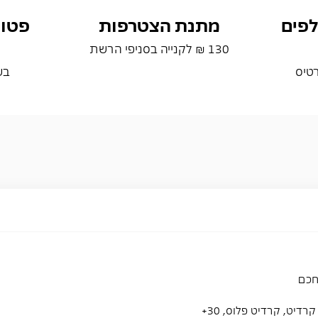
פים
מתנת הצטרפות
פטור
130 ₪ לקנייה בסניפי הרשת
טיס
בש
חכם
דיט, קרדיט פלוס, 30+