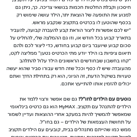
חיסכון וקבלת החלטות חכמות בנושאי צריכה. כך, ניתן גם
למנוע את התופעה של הוצאת יתר, הילד עושה שימוש רק
בכסף שהוטען לו בכרטיס בתקציב שנקבע מראש.
"יש לכם אפשרות ליצור הוראת קבע להעברה קבועה, להעביר
בתאריך קבוע בכל חודש או, וזו גם ההמלצה שלי, להחליט על
סכום קבוע שיועבר ביום קבוע בחודש, כדי ליצור לכם ולהם
תיאום ציפיות בו הילד יודע מתי הכרטיס נטען" ממליצה לקט,
"קחו בחשבון שבחודשים הראשונים הילד עלול להתלהב
מהעובדה שיש לו כסף וככל שזה חדש עבורו סביר שהוא יעשה
טעויות בשיקול הדעת, זה הגיוני, הוא רק בתחילת הדרך ואתם
יכולים להזמין אותו להתייעץ אתכם.
נוסעים עם הילדים לחו"ל?
גם שם אפשר ורצוי ללמד את
הילדים להתנהל עם תקציב. MyMAX הוא גם כרטיס בינלאומי
שמאפשר להמשיך להיות במעקב אחרי ההוצאות ועדיין לשמור
על תחושת העצמאות של הילדים – גם בחו"ל.
ממש כמו שהייתם מתנהלים בבית, קובעים עם הילדים תקציב
למשל תקציב למזכרות ומתנות, מטעינים את הכרטיס וטסים