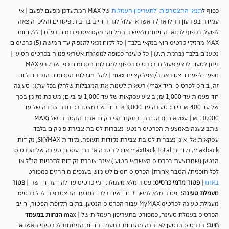
כפוף ל
תנאי ההצטרפות
ו
לתעריפון העמלות
של MAX המתעדכן מפעם לפעם | אי
עמידה בפירעון ההלוואה/ האשראי עלול לגרור חיוב בריבית פיגורים והליכי הוצאה
לפועל. בכפוף לתנאי החיתום ולאישור המלווה: מקס איט פיננסים בע"מ | ללקוחות
MAX מחזיקי כרטיס חוץ בנקאי בלבד | כל לקוח זכאי להנפיק עד חמישה (5) כרטיסים
נטענים בלבד (ברמת ת.ז.) | כל טעינה כפופה למסגרת אשראי פנויה בכרטיס הטוען |
ניתן לטעון ולבצע פעולות בכרטיס בכפוף למגבלות הסכומים כפי שתקבע MAX
מפעם לפעם ויוצגו באתר/ אפליקציית max | להלן מגבלות הסכומים הנכונים ליום
זה, ביחס לכרטיס יחיד max) רשאית לשנות את המגבלות שלהלן בכל עת): טעינה
חד-פעמית עד 1,000 ₪; ביצוע עסקאות של עד 1,000 ₪ ביום; משיכת מזומן בסך
של עד 400 ₪ ביום; טעינה עד 3,000 ₪ בחודש במצטבר; יתרה צבורה של עד
10,000 ₪ | עסקאות (כהגדרתן בתקנון הפינוקים ואתר ההטבות של (MAX
שתבוצענה באמצעות הכרטיס הנטען נצברות לטובת צבירת פינוקים בלבד.
עסקאות אלו אינן נצברות לטובת צבירת נקודות תעופה, נקודות SKYMAX, נקודות
maxback, נקודות maxBack Total או כל הטבה אחרת. עסקת טעינה של הכרטיס
הנטען (שמבוצעת בכרטיס האשראי הטוען) אינה צוברת נקודות לתכניות הנ"ל או
לכל תוכנית/ הטבה אחרת| הכרטיס חסום לשימוש בענפים מוחרגים כמפורט
באתר
|
פטור מדמי כרטיס
:
פטור מלא מעמלת דמי כרטיס עד להודעה חדשה |
פטור
מעמלת טעינה
:
פטור מלא למשך 3 חודשים בלבד ממועד ההצטרפות לכל כרטיס
מעמלת טעינה לכרטיס
MyMAX עבור הכרטיס הנטען. בתום תקופת הפטור, יחויב
הכרטיס בעמלת טעינה, כמפורט בתעריפון העמלות של | max
הנחות במעמד
חיוב
:
הכרטיס הנטען לא יהנה מהנחות במעמד החיוב הניתנות לכרטיסי האשראי